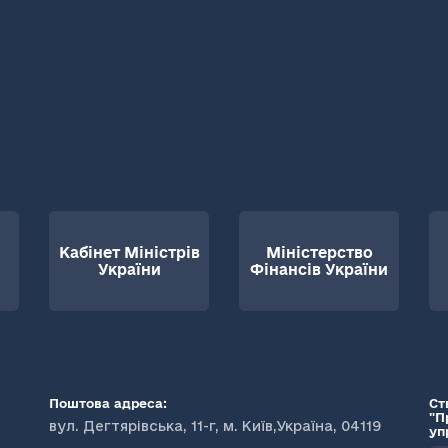
Кабінет Міністрів
Міністерство
України
Фінансів України
Поштова адреса:
Ст
"П
вул. Дегтярівська, 11-г, м. Київ,Україна, 04119
уп