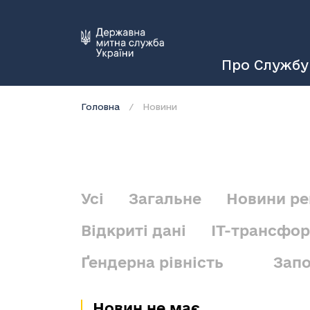
Про Службу
Головна
Новини
Усі
Загальне
Новини ре
Відкриті дані
IT-трансфо
Ґендерна рівність
Запо
Новин не має