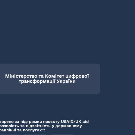
Міністерство та Комітет цифрової
трансформації України
ворено за підтримки проєкту USAID/UK aid
розорість та підзвітність у державному
равлінні та послугах":