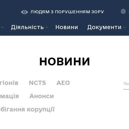
К
К
A
A
ЛЮДЯМ З ПОРУШЕННЯМ ЗОРУ
Діяльність
Новини
Документи
НОВИНИ
гіонів
NCTS
АЕО
рмація
Анонси
бігання корупції