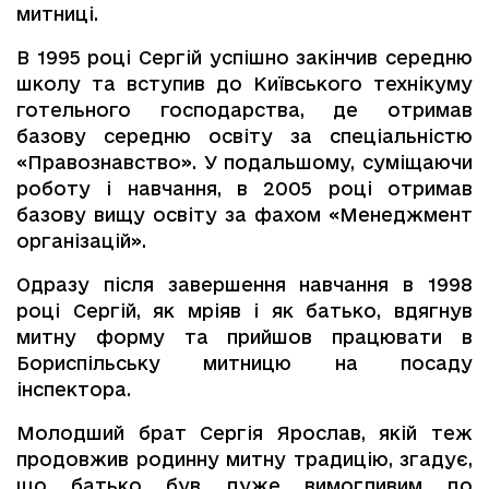
митниці.
В 1995 році Сергій успішно закінчив середню
школу та вступив до Київського технікуму
готельного господарства, де отримав
базову середню освіту за спеціальністю
«Правознавство». У подальшому, суміщаючи
роботу і навчання, в 2005 році отримав
базову вищу освіту за фахом «Менеджмент
організацій».
Одразу після завершення навчання в 1998
році Сергій, як мріяв і як батько, вдягнув
митну форму та прийшов працювати в
Бориспільську митницю на посаду
інспектора.
Молодший брат Сергія Ярослав, якій теж
продовжив родинну митну традицію, згадує,
що батько був дуже вимогливим до