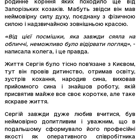
родинне коріння яких походило ще від
Запорізьких козаків. Мабуть звідси він мав
неймовірну силу духу, поєднану з фізичною
силою і надзвичайною зовнішньою красою.
«Від цієї посмішки, яка завжди сяяла на
обличчі, неможливо було відірвати погляд»
, -
написала колега, і це правда.
Життя Сергія було тісно пов’язане з Києвом,
тут він провів дитинство, отримав освіту,
зустрів кохання, народив сина, виховав
прийомного сина і знайшов роботу, якій
присвятив майже все своє коротке, але таке
яскраве життя.
Сергій завжди дуже любив вчитися, був
неймовірно допитливим і уважним, що в
подальшому сформувало його професійні
якості як оперативного співробітника