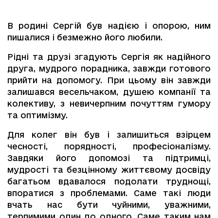
В родині Сергій був надією і опорою, ним
пишалися і безмежно його любили.
Рідні та друзі згадують Сергія як надійного
друга, мудрого порадника, завжди готового
прийти на допомогу. При цьому він завжди
залишався весельчаком, душею компанії та
колективу, з невичерпним почуттям гумору
та оптимізму.
Для колег він був і залишиться взірцем
чесності, порядності, професіоналізму.
Завдяки його допомозі та підтримці,
мудрості та безцінному життєвому досвіду
багатьом вдавалося подолати труднощі,
впоратися з проблемами. Саме такі люди
вчать нас бути чуйними, уважними,
терпимими один до одного. Саме таким нам