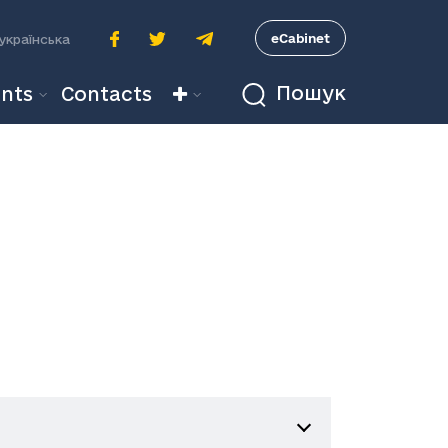
A
eCabinet
українська
Пошук
nts
Contacts
і