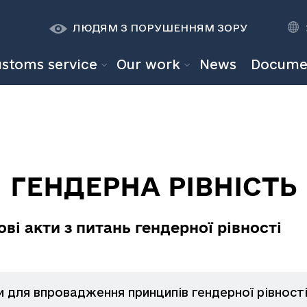
К
К
A
A
ЛЮДЯМ З ПОРУШЕННЯМ ЗОРУ
ustoms service
Our work
News
Docume
ГЕНДЕРНА РІВНІСТЬ
ві акти з питань гендерної рівності
и для впровадження принципів гендерної рівност