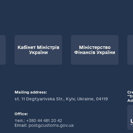
Кабінет Міністрів
Міністерство
України
Фінансів України
Mailing address:
Cr
"T
st. 11 Degtyarivska Str., Kyiv, Ukraine, 04119
Ad
Office:
тел.:
+380 44 481 20 42
Email:
post@customs.gov.ua