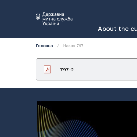
About the c
Головна
Наказ 797
797-2