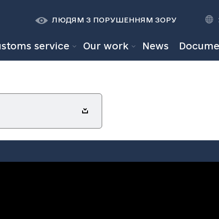
К
К
A
A
ЛЮДЯМ З ПОРУШЕННЯМ ЗОРУ
ustoms service
Our work
News
Docume