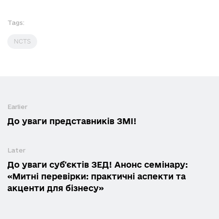
Tags:
NCTS
Earlier
До уваги представників ЗМІ!
Later
До уваги субʼєктів ЗЕД! Анонс семінару:
«Митні перевірки: практичні аспекти та
акценти для бізнесу»