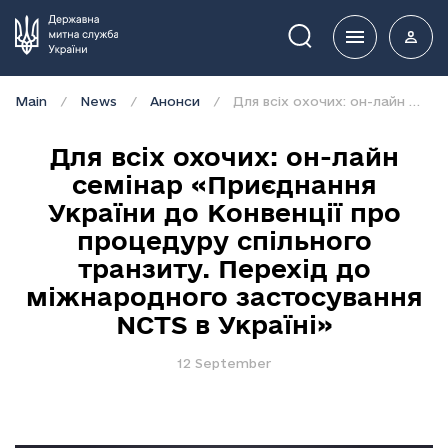
Пошук
Main
News
Анонси
Для всіх охочих: он-лайн семінар «Приєднання України до Конвенції про процедуру спільного транзиту. Перехід до міжнародного застосування NCTS в Україні»
Для всіх охочих: он-лайн
семінар «Приєднання
України до Конвенції про
процедуру спільного
транзиту. Перехід до
міжнародного застосування
NCTS в Україні»
12 September