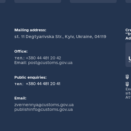
Mailing address:
Cr
"T
st. 11 Degtyarivska Str., Kyiv, Ukraine, 04119
Ad
Office:
тел.:
+380 44 481 20 42
Email:
post@customs.gov.ua
Public enquiries:
+380 44 481 20 41
тел.:
Ex
si
At
Email:
zvernennya@customs.gov.ua
publishinfo@customs.gov.ua