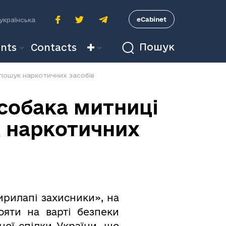
A
eCabinet
українська
Пошук
nts
Contacts
 пошук наркотичних засобів
собака митниці
к наркотичних
ирилапі захисники», на
ояти на варті безпеки