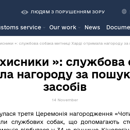
К
К
A
A
ЛЮДЯМ З ПОРУШЕННЯМ ЗОРУ
ustoms service
Our work
News
Docume
исники »: службова собака митниці Харді отримала нагороду за
ахисники »: службова 
ла нагороду за пошу
засобів
14 November
булася третя Церемонія нагородження «Чот
или службових собак, що допомагають ст