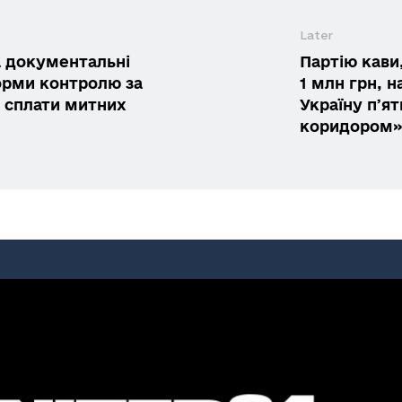
Later
а документальні
Партію кави,
орми контролю за
1 млн грн, 
ю сплати митних
Україну пʼя
коридором»