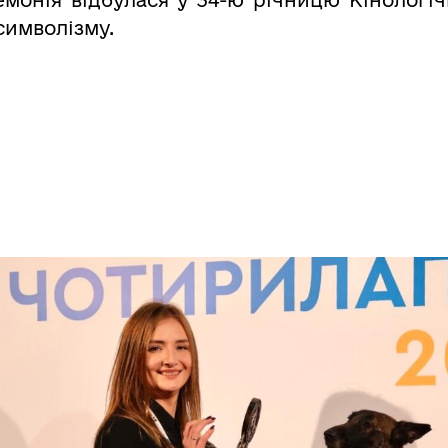
емонія відбулася у 34-ю річницю Кінологіч
символізму.