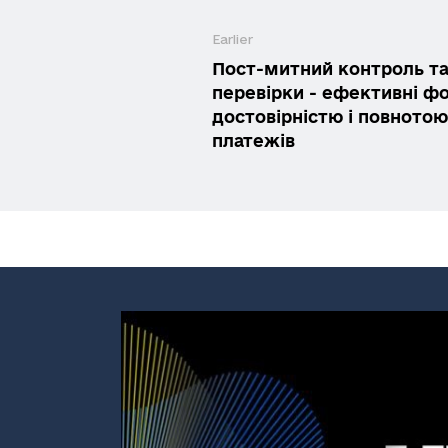
Earlier
Пост-митний контроль т
перевірки - ефективні ф
достовірністю і повното
платежів