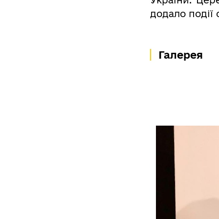
України. Цер
додало події 
Галерея