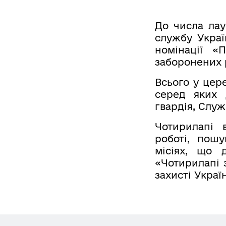
До числа лау
службу Украї
номінації «
заборонених 
Всього у цере
серед яких 
гвардія, Слу
Чотирилапі 
роботі, пошу
місіях, що 
«Чотирилапі 
захисті Украї