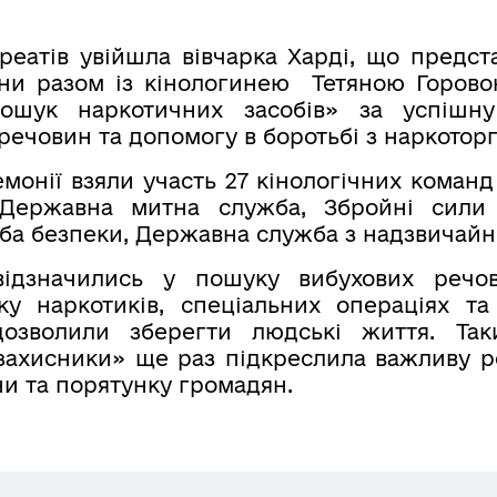
реатів увійшла вівчарка Харді, що предс
ни разом із кінологинею Тетяною Горово
Пошук наркотичних засобів» за успішн
речовин та допомогу в боротьбі з наркоторг
монії взяли участь 27 кінологічних команд 
Державна митна служба, Збройні сили 
жба безпеки, Державна служба з надзвичайни
відзначились у пошуку вибухових речов
ку наркотиків, спеціальних операціях та
дозволили зберегти людські життя. Та
захисники» ще раз підкреслила важливу р
ни та порятунку громадян
.