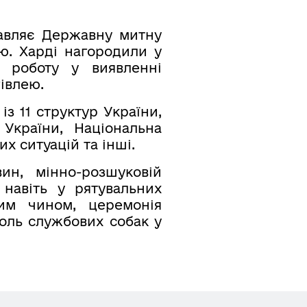
тавляє Державну митну
ю. Харді нагородили у
у роботу у виявленні
івлею.
із 11 структур України,
України, Національна
х ситуацій та інші.
ин, мінно-розшуковій
 навіть у рятувальних
ким чином, церемонія
оль службових собак у