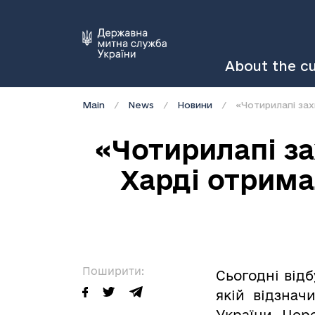
About the c
Main
News
Новини
«Чотирилапі зах
«Чотирилапі з
Харді отрима
Поширити:
Сьогодні від
якій відзнач