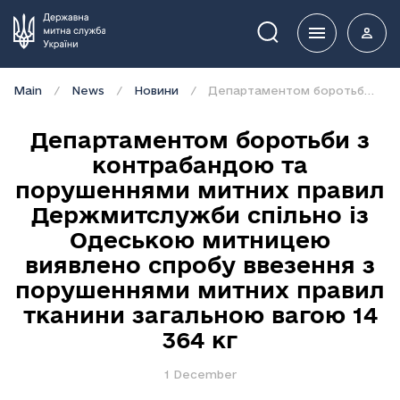
Пошук
Main
News
Новини
Департаментом боротьби з контрабандою та порушеннями митних правил Держмитслужби спільно із Одеською митницею виявлено спробу ввезення з порушеннями митних правил тканини загальною вагою 14 364 кг
Департаментом боротьби з
контрабандою та
порушеннями митних правил
Держмитслужби спільно із
Одеською митницею
виявлено спробу ввезення з
порушеннями митних правил
тканини загальною вагою 14
364 кг
1 December