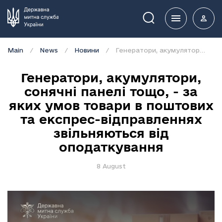
Пошук
Main
News
Новини
Генератори, акумулятори, сонячні панелі тощо, - за яких умов товари в поштових та експрес-відправленнях звільняються від оподаткування
Генератори, акумулятори,
сонячні панелі тощо, - за
яких умов товари в поштових
та експрес-відправленнях
звільняються від
оподаткування
8 August