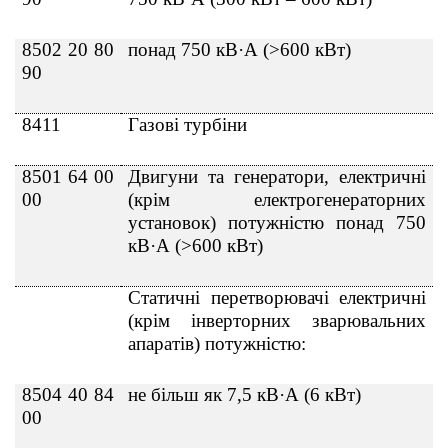
8502 20 80
понад 750 кВ·А (
>600
кВт)
90
8411
Газові турбіни
8501 64 00
Двигуни та генератори, електричні
00
(крім електрогенераторних
установок) потужністю понад 750
кВ·А (
>
600 кВт)
Статичні перетворювачі електричні
(крім інверторних зварювальних
апаратів) потужністю:
8504 40 84
не більш як 7,5 кВ·А (6 кВт)
00