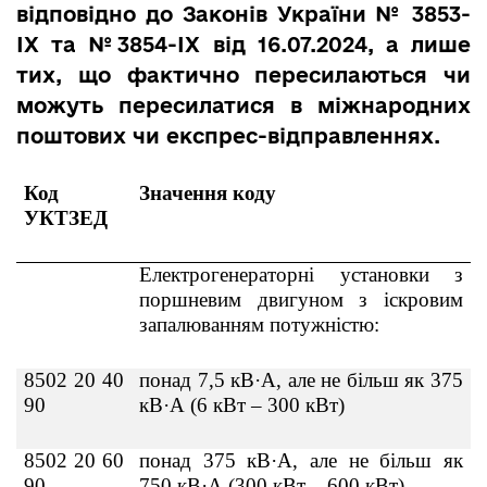
відповідно до Законів України № 3853-
IX та №3854-IX від 16.07.2024, а лише
тих, що фактично пересилаються чи
можуть пересилатися в міжнародних
поштових чи експрес-відправленнях.
Код
Значення коду
УКТЗЕД
Електрогенераторні установки з
поршневим двигуном з іскровим
запалюванням потужністю:
8502 20 40
понад 7,5 кВ·А, але не більш як 375
90
кВ·А (6 кВт – 300 кВт)
8502 20 60
понад 375 кВ·А, але не більш як
90
750 кВ·А (300 кВт – 600 кВт)