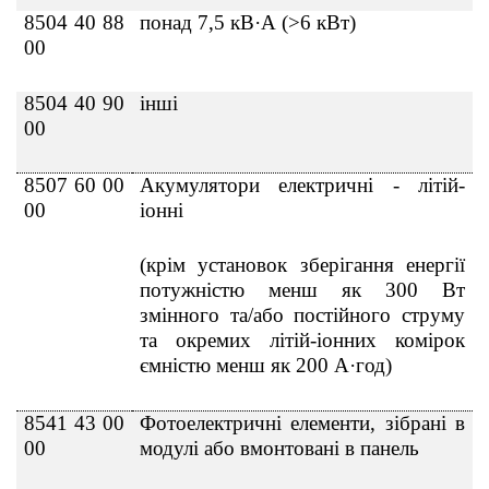
8504 40 88
понад 7,5 кВ·А (>6 кВт)
00
8504 40 90
інші
00
8507 60 00
Акумулятори електричні - літій-
00
іонні
(крім установок зберігання енергії
потужністю менш як 300 Вт
змінного та/або постійного струму
та окремих літій-іонних комірок
ємністю менш як 200 А·год)
8541 43 00
Фотоелектричнi елементи, зiбранi в
00
модулi або вмонтованi в панель