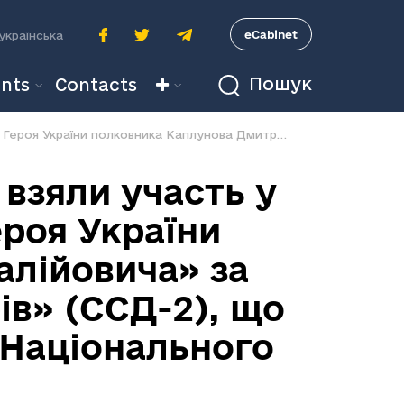
A
eCabinet
українська
Пошук
nts
Contacts
Команди кінологів Держмитслужби взяли участь у кінологічному турнірі «Пам’яті Героя України полковника Каплунова Дмитра Віталійовича» за програмою «Служба собак-детекторів» (ССД-2), що відбувся 15 травня 2021 року на базі Національного парку «Межигір’я»
взяли участь у
ероя України
алійовича» за
в» (ССД-2), що
і Національного