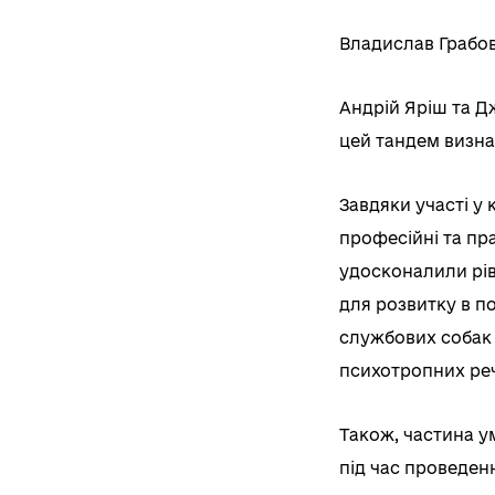
Владислав Грабовс
Андрій Яріш та Д
цей тандем визна
Завдяки участі у
професійні та пр
удосконалили рів
для розвитку в п
службових собак 
психотропних речо
Також, частина у
під час проведен