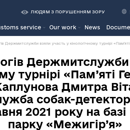
К
К
A
A
ЛЮДЯМ З ПОРУШЕННЯМ ЗОРУ
ustoms service
Our work
News
Docume
огів Держмитслужби 
му турнірі «Пам’яті Г
аплунова Дмитра Віт
ужба собак-детекторі
авня 2021 року на баз
парку «Межигір’я»