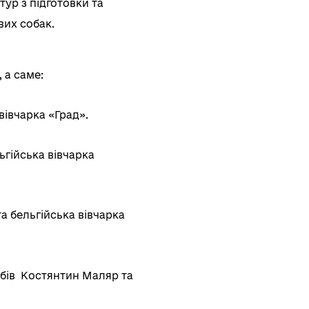
тур з підготовки та
их собак.
 а саме:
вівчарка «Град».
ьгійська вівчарка
а бельгійська вівчарка
обів Костянтин Маляр та