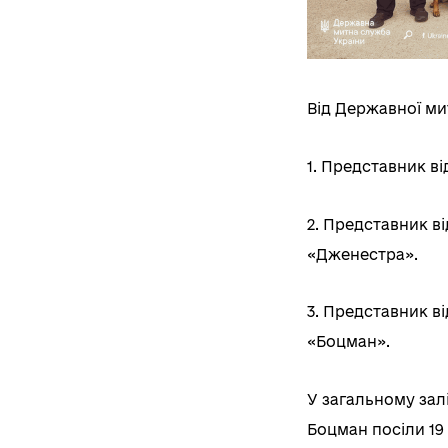
Від Державної мит
1. Представник в
2. Представник в
«Дженестра».
3. Представник в
«Боцман».
У загальному зал
Боцман посіли 19 