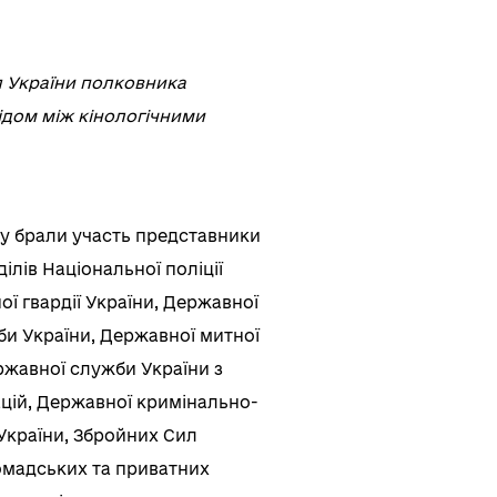
я України полковника
ідом між кінологічними
ру брали участь представники
ілів Національної поліції
ої гвардії України, Державної
и України, Державної митної
ржавної служби України з
цій, Державної кримінально-
України, Збройних Сил
ромадських та приватних