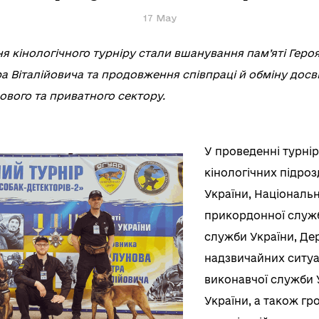
17 May
 кінологічного турніру стали вшанування пам’яті Геро
 Віталійовича та продовження співпраці й обміну досв
ового та приватного сектору.
У проведенні турні
кінологічних підрозд
України, Національн
прикордонної служб
служби України, Де
надзвичайних ситуа
виконавчої служби 
України, а також г