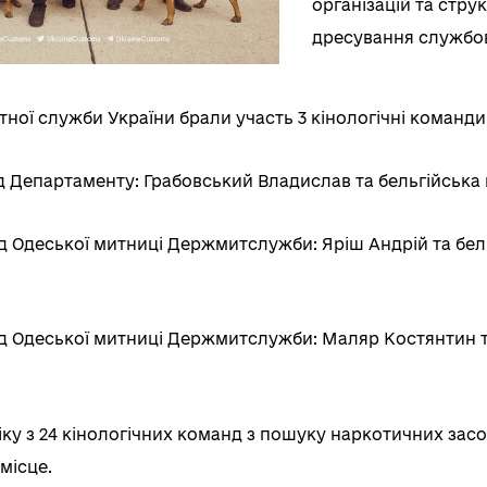
організацій та струк
дресування службов
ної служби України брали участь 3 кінологічні команди,
ід Департаменту: Грабовський Владислав та бельгійська 
ід Одеської митниці Держмитслужби: Яріш Андрій та бел
ід Одеської митниці Держмитслужби: Маляр Костянтин т
іку з 24 кінологічних команд з пошуку наркотичних зас
місце.