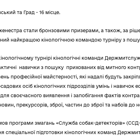
ький та Град - 16 місце.
женестра стали бронзовими призерами, а також, за ріше
ний найкращою кінологічною командою турніру з пошук
 кінологічному турнірі кінологічні команди Держмитслу
актичні навички з пошуку прихованих від митного конт
ень професійної майстерності, які надалі будуть закрі
осадових осіб кінологічних підрозділів умінь і навичок
для своєчасного виявлення і запобігання фактів контра
вин, прекурсорів, зброї, частин до зброї та набоїв до не
мов програми змагань «Служба собак-детекторів» (ССД
ня спеціальної підготовки кінологічних команд Держми