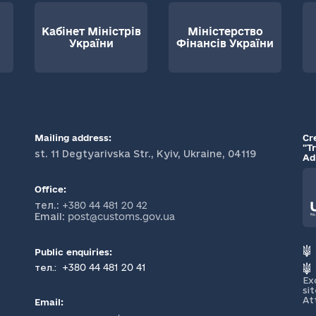
Кабінет Міністрів
Міністерство
України
Фінансів України
Mailing address:
Cr
"T
st. 11 Degtyarivska Str., Kyiv, Ukraine, 04119
Ad
Office:
тел.:
+380 44 481 20 42
Email:
post@customs.gov.ua
Public enquiries:
+380 44 481 20 41
тел.:
Ex
si
At
Email: