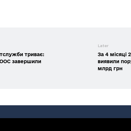
Later
тслужби триває:
За 4 місяці
/ООС завершили
виявили пор
млрд грн