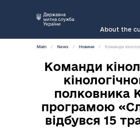
About the c
Main
News
Новини
Команди кінол
кінологічно
полковника К
програмою «Сл
відбувся 15 тр