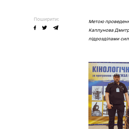
Поширити:
Метою проведення
Каплунова Дмитра
підрозділами сил