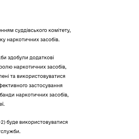
нням суддівського комітету,
у наркотичних засобів.
жби здобули додаткові
ролю наркотичних засобів,
плені та використовуватися
 ефективного застосування
банди наркотичних засобів,
ї.
-2) буде використовуватися
тслужби.