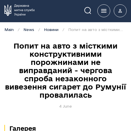
Пошук
Main
News
Новини
Попит на авто з місткими конструктивними порожнинами не виправданий - чергова спроба незаконного вивезення сигарет до Румунії провалилась
Попит на авто з місткими
конструктивними
порожнинами не
виправданий - чергова
спроба незаконного
вивезення сигарет до Румунії
провалилась
4 June
Галерея