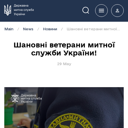
Пошук
Main
News
Новини
Шановні ветерани митної служби України!
Шановні ветерани митної
служби України!
29 May