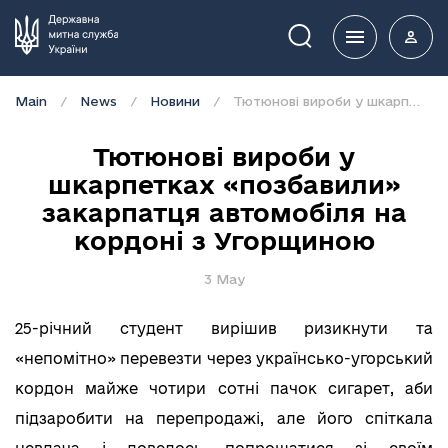
Пошук
Main
News
Новини
Тютюнові вироби у шкарпетках «позбавили» закарпатця автомобіля на кордоні з Угорщиною
Тютюнові вироби у
шкарпетках «позбавили»
закарпатця автомобіля на
кордоні з Угорщиною
3 May
25-річний студент вирішив ризикнути та
«непомітно» перевезти через українсько-угорський
кордон майже чотири сотні пачок сигарет, аби
підзаробити на перепродажі, але його спіткала