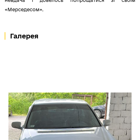
невдача і довелось попрощатися зі своїм
«Мерседесом».
Галерея