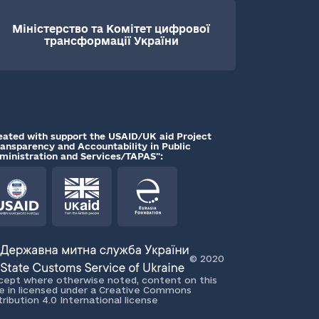
Міністерство та Комітет цифрової
трансформації України
eated with support the USAID/UK aid Project
ransparency and Accountability in Public
ministration and Services/TAPAS":
© 2020
cept where otherwise noted, content on this
te in licensed under a Creative Commons
tribution 4.0 International license