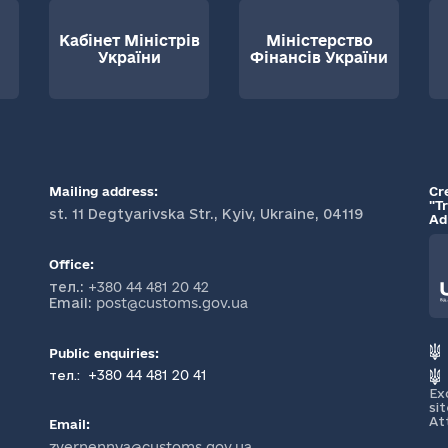
Кабінет Міністрів
Міністерство
України
Фінансів України
Mailing address:
Cr
"T
st. 11 Degtyarivska Str., Kyiv, Ukraine, 04119
Ad
Office:
тел.:
+380 44 481 20 42
Email:
post@customs.gov.ua
Public enquiries:
+380 44 481 20 41
тел.:
Ex
si
At
Email:
zvernennya@customs.gov.ua