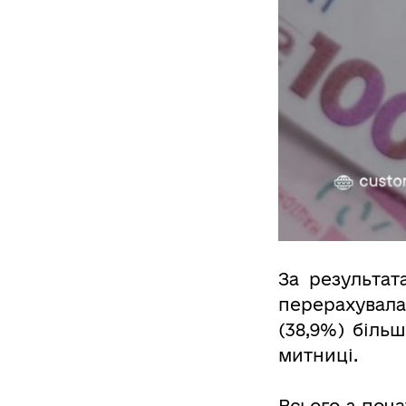
За результат
перерахувала
(38,9%) біль
митниці.
Всього з поч