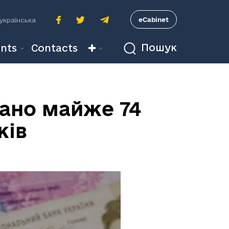
A
eCabinet
українська
Пошук
nts
Contacts
ано майже 74
жів