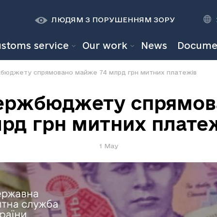
К
К
A
A
ЛЮДЯМ З ПОРУШЕННЯМ ЗОРУ
ustoms service
Our work
News
Docume
ржбюджету спрямовано майже 74 млрд грн митних платежів
 Держбюджету спрямов
рд грн митних плате
1 May