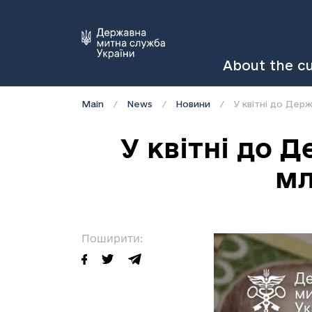
About the c
Main
News
Новини
У квітні до Де
У квітні до
мл
Поширити: