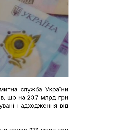
 митна служба України
в, що на 20,7 млрд грн
кувані надходження від
но понад 273 млрд грн