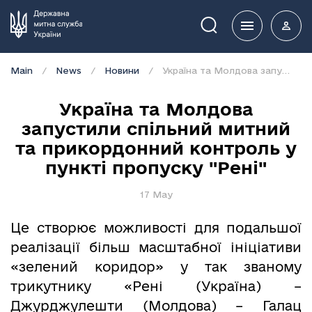
Пошук
Main
News
Новини
Україна та Молдова запустили спільний митний та прикордонний контроль у пункті пропуску "Рені"
Україна та Молдова
запустили спільний митний
та прикордонний контроль у
пункті пропуску "Рені"
17 May
Це створює можливості для подальшої
реалізації більш масштабної ініціативи
«зелений коридор» у так званому
трикутнику «Рені (Україна) –
Джурджулешти (Молдова) – Галац