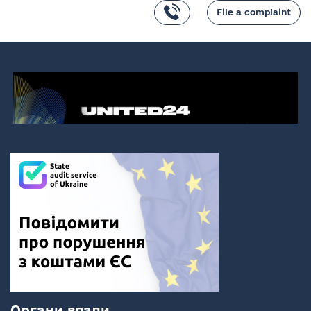
File a complaint
Органи влади