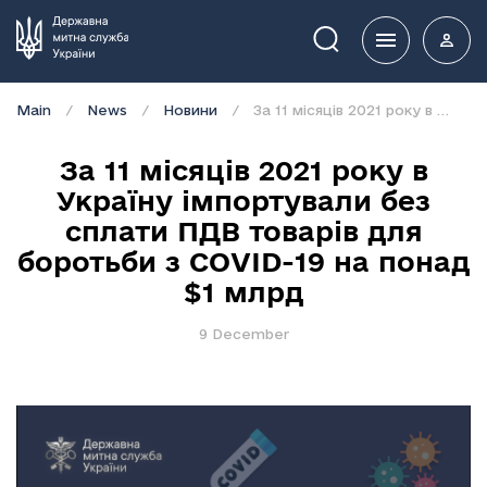
Пошук
Main
News
Новини
За 11 місяців 2021 року в Україну імпортували без сплати ПДВ товарів для боротьби з COVID-19 на понад $1 млрд
За 11 місяців 2021 року в
Україну імпортували без
сплати ПДВ товарів для
боротьби з COVID-19 на понад
$1 млрд
9 December