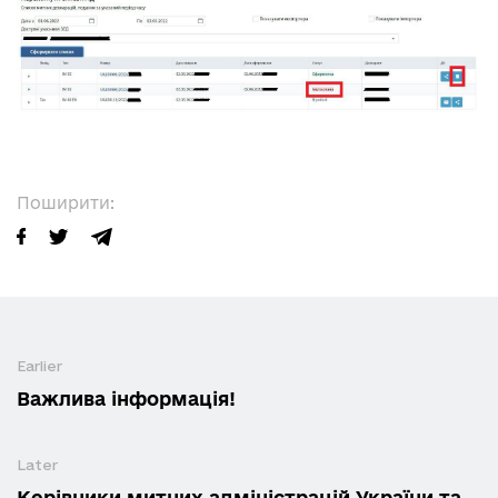
Поширити:
Earlier
Важлива інформація!
Later
Керівники митних адміністрацій України та