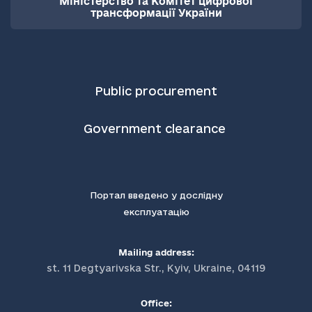
Міністерство та Комітет цифрової
трансформації України
Public procurement
Government clearance
Портал введено у дослідну
експлуатацію
Mailing address:
st. 11 Degtyarivska Str., Kyiv, Ukraine, 04119
Office: