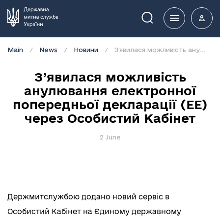
Пошук
Main
News
Новини
З’явилася можливість анулювання електронної попередньої декларації (ЕЕ) через Особистий Кабінет
З’явилася можливість
анулювання електронної
попередньої декларації (ЕЕ)
через Особистий Кабінет
2 June
Держмитслужбою додано новий сервіс в
Особистий Кабінет на Єдиному державному