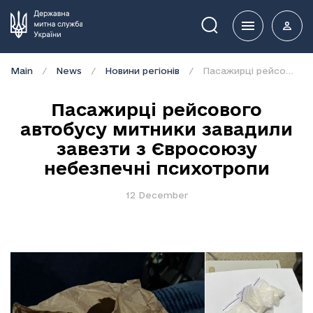
Пошук
Main
News
Новини регіонів
Пасажирці рейсового автобусу митники завадили завезти з Євросоюзу небезпечні психотропи
Пасажирці рейсового
автобусу митники завадили
завезти з Євросоюзу
небезпечні психотропи
12 December