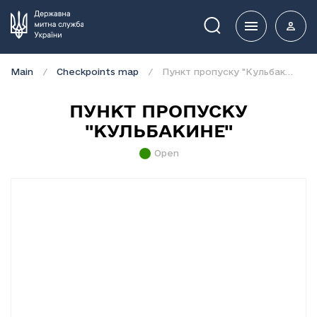
Пошук
Main
Checkpoints map
Пункт пропуску "Кульбакине"
ПУНКТ ПРОПУСКУ
"КУЛЬБАКИНЕ"
Open