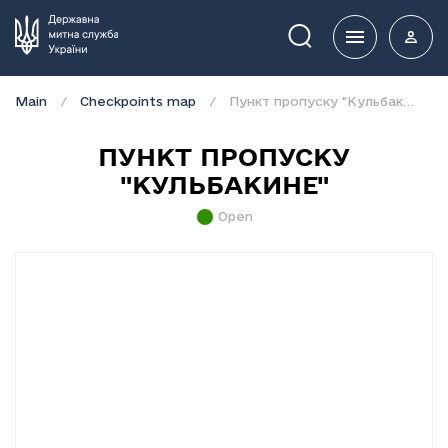
Пошук
Main
Checkpoints map
Пункт пропуску "Кульбакине"
ПУНКТ ПРОПУСКУ
"КУЛЬБАКИНЕ"
Open