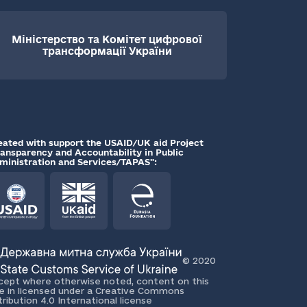
Міністерство та Комітет цифрової
трансформації України
eated with support the USAID/UK aid Project
ransparency and Accountability in Public
ministration and Services/TAPAS":
© 2020
cept where otherwise noted, content on this
te in licensed under a Creative Commons
tribution 4.0 International license