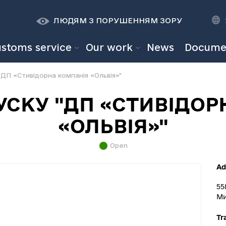
К
К
A
A
ЛЮДЯМ З ПОРУШЕННЯМ ЗОРУ
ustoms service
Our work
News
Docume
ДП «Стивідорна компанія «Ольвія»"
УСКУ "ДП «СТИВІДОР
«ОЛЬВІЯ»"
Open
Ad
55
Ми
Tr