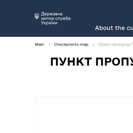
About the c
Main
Checkpoints map
Пункт пропуску "
ПУНКТ ПРОП