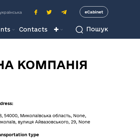
A
eCabinet
українська
Пошук
nts
Contacts
НА КОМПАНІЯ
dress:
8, 54000, Миколаївська область, None,
колаїв, вулиця Айвазовського, 29, None
ansportation type