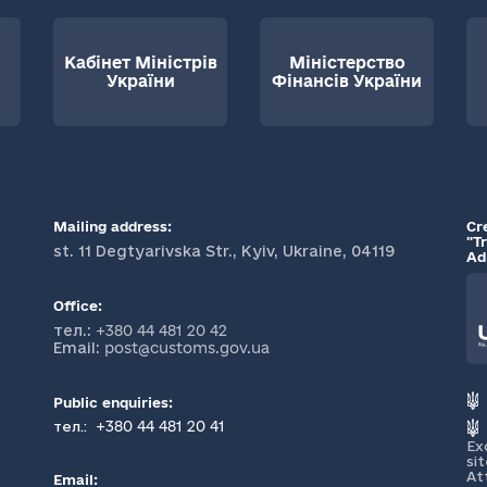
Кабінет Міністрів
Міністерство
України
Фінансів України
Mailing address:
Cr
"T
st. 11 Degtyarivska Str., Kyiv, Ukraine, 04119
Ad
Office:
тел.:
+380 44 481 20 42
Email:
post@customs.gov.ua
Public enquiries:
+380 44 481 20 41
тел.:
Ex
si
At
Email: