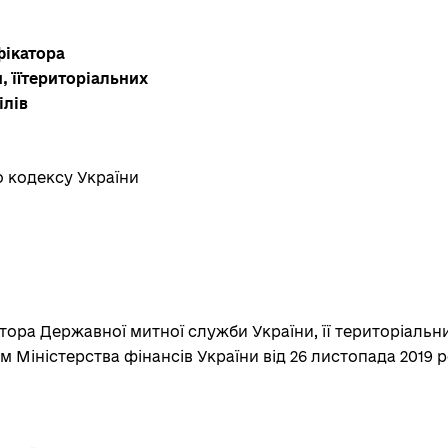
фікатора
, їїтериторіальних
ілів
о кодексу України
ора Державної митної служби України, її територіальни
м Міністерства фінансів України від 26 листопада 2019 