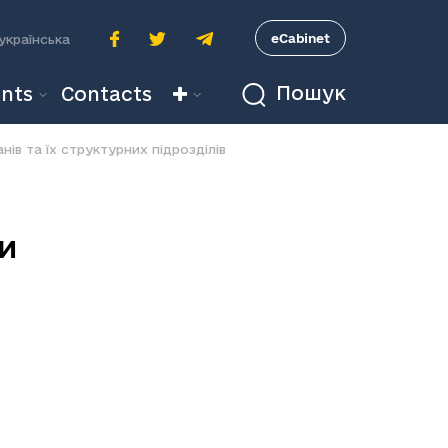
A
eCabinet
українська
Пошук
nts
Contacts
ів та їх структурних підрозділів
И