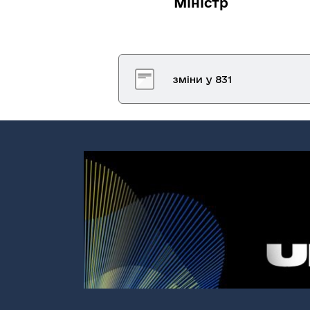
Міністр
С
зміни у 831