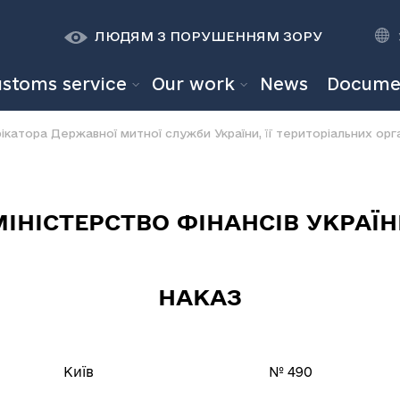
К
К
A
A
ЛЮДЯМ З ПОРУШЕННЯМ ЗОРУ
ustoms service
Our work
News
Docume
атора Державної митної служби України, її територіальних орган
МІНІСТЕРСТВО ФІНАНСІВ УКРАЇН
НАКАЗ
їв № 490