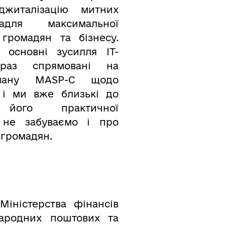
джиталізацію митних
адля максимальної
 громадян та бізнесу.
основні зусилля ІТ-
араз спрямовані на
плану MASP-C щодо
, і ми вже близькі до
 його практичної
, не забуваємо і про
громадян.
Міністерства фінансів
ародних поштових та