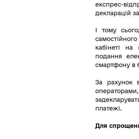
експрес-від
декларацій з
І тому сьог
самостійног
кабінеті на
подання еле
смартфону в 
За рахунок 
операторами
задекларува
платежі.
Для спрощенн