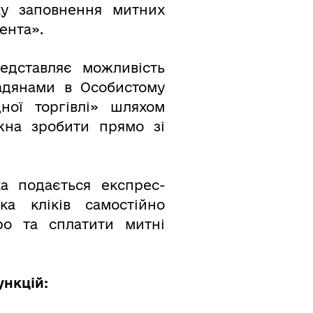
ку заповнення митних
ента».
едставляє можливість
мадянами в Особистому
ної торгівлі» шляхом
жна зробити прямо зі
ка подається експрес-
а кліків самостійно
ро та сплатити митні
ункцій: