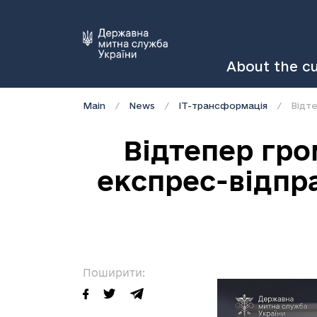
About the c
Main
News
IT-трансформація
Відтепер гр
експрес-відпр
Поширити: