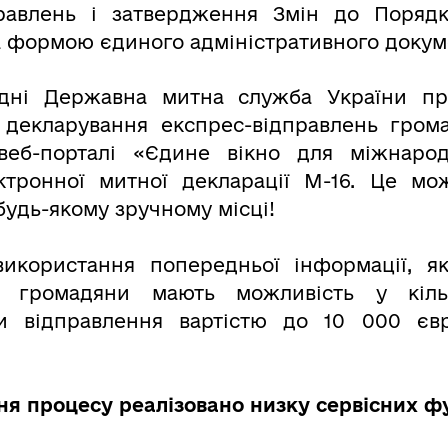
правлень і затвердження Змін до Поряд
а формою єдиного адміністративного докум
одні Державна митна служба України пр
о декларування експрес-відправлень гро
 веб-порталі «Єдине вікно для міжнарод
ктронної митної декларації М-16. Це мо
будь-якому зручному місці!
використання попередньої інформації, я
, громадяни мають можливість у кільк
ти відправлення вартістю до 10 000 єв
я процесу реалізовано низку сервісних ф