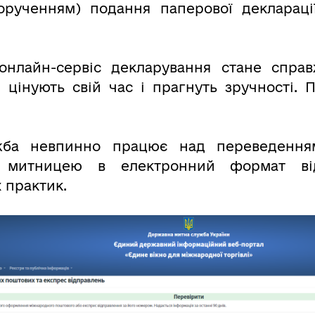
орученням) подання паперової деклараці
 онлайн-сервіс декларування стане спра
і цінують свій час і прагнуть зручності.
ба невпинно працює над переведенням 
 митницею в електронний формат ві
 практик.