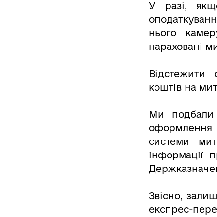
У разі, якщ
оподаткуванн
нього камер
нараховані ми
Відстежити 
коштів на ми
Ми подбали 
оформлення 
системи ми
інформації 
Держказначей
Звісно, зали
експрес-пер