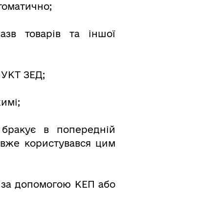
томатично;
зв товарів та іншої
 УКТ ЗЕД;
имі;
 бракує в попередній
 вже користувався цим
и за допомогою КЕП або