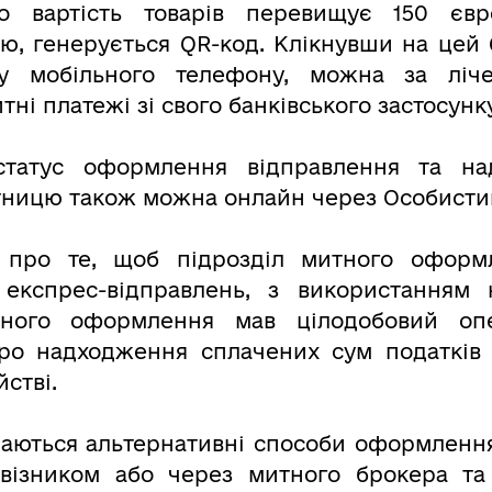
о вартість товарів перевищує 150 євр
ю, генерується QR-код. Клікнувши на цей 
у мобільного телефону, можна за ліче
тні платежі зі свого банківського застосунку
статус оформлення відправлення та на
тницю також можна онлайн через Особистий
про те, щоб підрозділ митного оформл
експрес-відправлень, з використанням н
тного оформлення мав цілодобовий оп
про надходження сплачених сум податків
стві.
шаються альтернативні способи оформлення
евізником або через митного брокера та