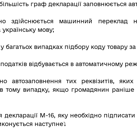
більшість граф декларації заповнюється ав
но здійснюється машинний переклад на
 українську мову;
у багатьох випадках підбору коду товару за
 податків відбувається в автоматичному реж
но автозаповнення тих реквізитів, яких
 в тому випадку, якщо громадянин раніше
я декларації М-16, яку необхідно підписат
иконується наступне⤵️