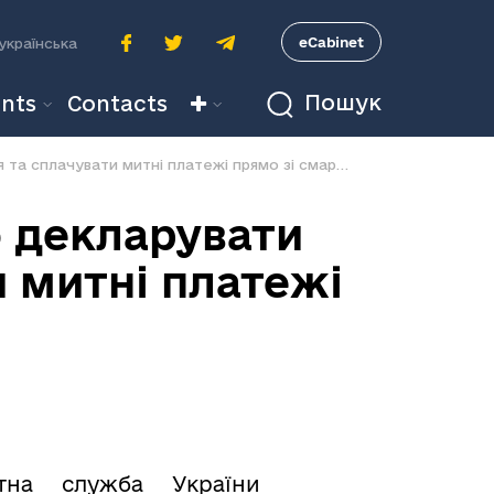
A
eCabinet
українська
Пошук
nts
Contacts
Відтепер громадяни можуть легко декларувати експрес-відправлення та сплачувати митні платежі прямо зі смартфону
 декларувати
 митні платежі
тна служба України