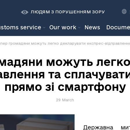
К
К
A
A
ЛЮДЯМ З ПОРУШЕННЯМ ЗОРУ
ustoms service
Our work
News
Docume
омадяни можуть легко
авлення та сплачувати
прямо зі смартфону
29 March
Державна ми