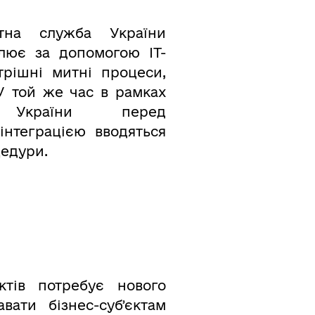
тна служба України
лює за допомогою ІТ-
трішні митні процеси,
 У той же час в рамках
ь України перед
інтеграцією вводяться
цедури.
ктів потребує нового
вати бізнес-субʼєктам