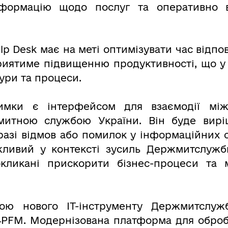
нформацію щодо послуг та оперативно 
p Desk має на меті оптимізувати час відпов
приятиме підвищенню продуктивності, що у
ури та процеси.
имки є інтерфейсом для взаємодії між 
итною службою України. Він буде вирі
разі відмов або помилок у інформаційних 
ливий у контексті зусиль Держмитслужби
окликані прискорити бізнес-процеси та 
ою нового ІТ-інструменту Держмитслуж
PFM. Модернізована платформа для обробк