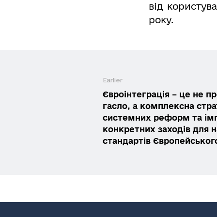
від користув
року.
Earlier
Євроінтеграція – це не п
гасло, а комплексна стра
системних реформ та ім
конкретних заходів для 
стандартів Європейськог