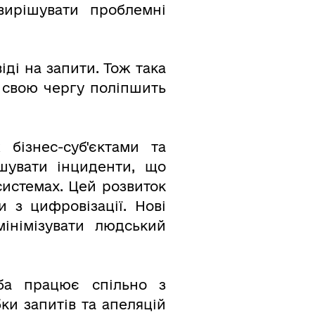
вирішувати проблемні
іді на запити. Тож така
 свою чергу поліпшить
бізнес-суб'єктами та
шувати інциденти, що
системах. Цей розвиток
 з цифровізації. Нові
мінімізувати людський
ба працює спільно з
и запитів та апеляцій