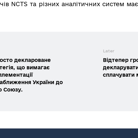
ачів NCTS та різних аналітичних систем ма
Later
росто деклароване
Відтепер г
тегія, що вимагає
декларувати
плементації
сплачувати 
наближення України до
о Союзу.