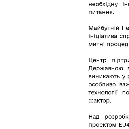
необхідну і
питання.
Майбутній Hel
ініціатива с
митні процед
Центр підтр
Державною м
виникають у 
особливо важ
технології п
фактор.
Над розробк
проектом EU4