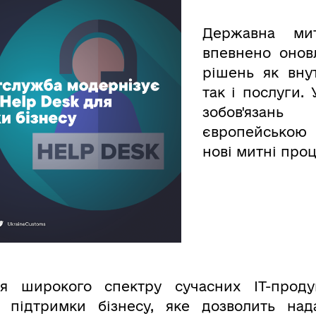
Державна ми
впевнено онов
рішень як вну
так і послуги.
зобов'язан
європейською 
нові митні про
я широкого спектру сучасних ІТ-проду
 підтримки бізнесу, яке дозволить нада