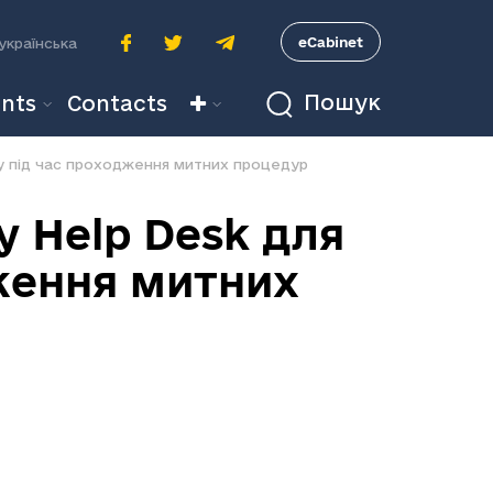
A
eCabinet
українська
Пошук
nts
Contacts
у під час проходження митних процедур
 Help Desk для
дження митних