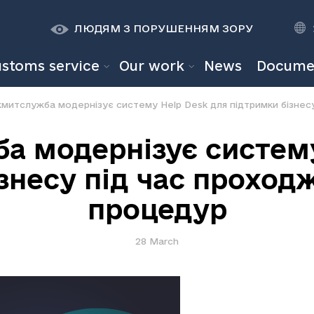
К
К
A
A
ЛЮДЯМ З ПОРУШЕННЯМ ЗОРУ
ustoms service
Our work
News
Docume
митслужба модернізує систему Help Desk для підтримки бізнес
 модернізує систему
знесу під час прохо
процедур
28 March