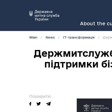
About the c
Main
News
IT-трансформація
Держ
Держмитслужба
підтримки бі
Поширити: