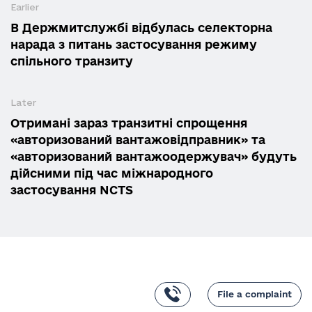
Earlier
В Держмитслужбі відбулась селекторна
нарада з питань застосування режиму
спільного транзиту
Later
Отримані зараз транзитні спрощення
«авторизований вантажовідправник» та
«авторизований вантажоодержувач» будуть
дійсними під час міжнародного
застосування NCTS
File a complaint