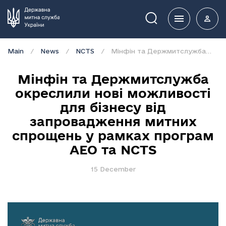
Пошук
Main
News
NCTS
Мінфін та Держмитслужба окреслили нові можливості для бізнесу від запровадження митних спрощень у рамках програм АЕО та NCTS
Мінфін та Держмитслужба
окреслили нові можливості
для бізнесу від
запровадження митних
спрощень у рамках програм
АЕО та NCTS
15 December