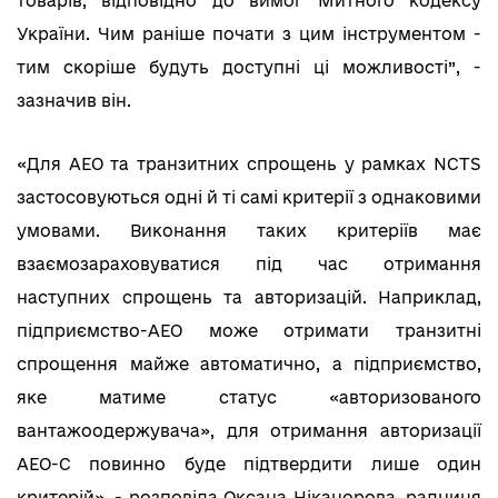
товарів, відповідно до вимог Митного кодексу
України. Чим раніше почати з цим інструментом -
тим скоріше будуть доступні ці можливості”, -
зазначив він.
«Для АЕО та транзитних спрощень у рамках NCTS
застосовуються одні й ті самі критерії з однаковими
умовами. Виконання таких критеріїв має
взаємозараховуватися під час отримання
наступних спрощень та авторизацій. Наприклад,
підприємство-АЕО може отримати транзитні
спрощення майже автоматично, а підприємство,
яке матиме статус «авторизованого
вантажоодержувача», для отримання авторизації
АЕО-С повинно буде підтвердити лише один
критерій», - розповіла Оксана Ніканорова, радниця