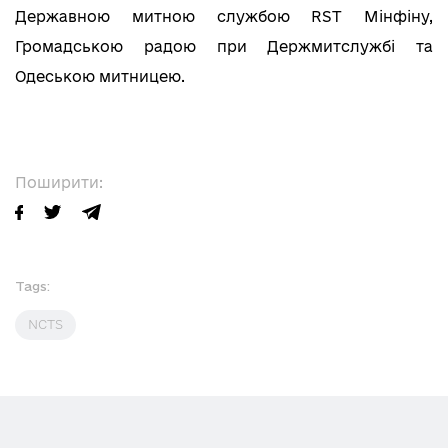
Державною митною службою RST Мінфіну,
Громадською радою при Держмитслужбі та
Одеською митницею.
Поширити:
Tags:
NCTS