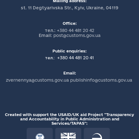
Mailing address:
st. 11 Degtyarivska Str., Kyiv, Ukraine, 04119
Office:
тел.:
+380 44 481 20 42
Email:
post@customs.gov.ua
Public enquiries:
+380 44 481 20 41
тел.:
Email:
zvernennya@customs.gov.ua publishinfo@customs.gov.ua
Created with support the USAID/UK aid Project "Transparency
and Accountability in Public Administration and
Services/TAPAS":