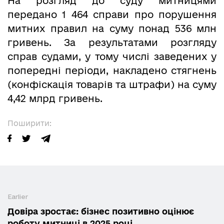
На розгляд до суду митницями
передано 1 464 справи про порушення
митних правил на суму понад 536 млн
гривень. За результатами розгляду
справ судами, у тому числі заведених у
попередні періоди, накладено стягнень
(конфіскація товарів та штрафи) на суму
4,42 млрд гривень.
Поширити:
Earlier
Довіра зростає: бізнес позитивно оцінює
роботу митниці в 2025 році