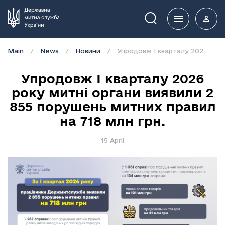
Пошук
Main
News
Новини
Упродовж І кварталу 2026 року митні органи виявили 2 855 порушень митних правил на 718 млн грн.
Упродовж І кварталу 2026
року митні органи виявили 2
855 порушень митних правил
на 718 млн грн.
15 April