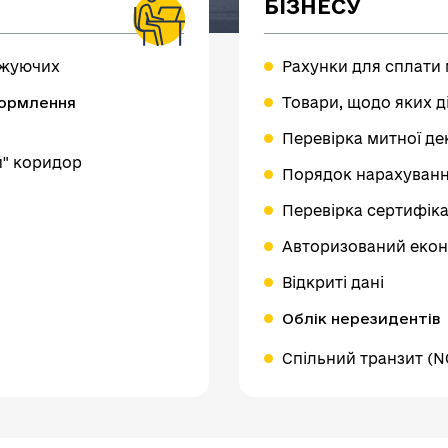
БІЗНЕСУ
ожуючих
Рахунки для сплати
ормлення
Товари, щодо яких 
Перевірка митної де
й" коридор
Порядок нарахуванн
Перевірка сертифік
Авторизований екон
Відкриті дані
Облік нерезидентів
Спільний транзит (N