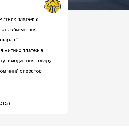
 митних платежів
діють обмеження
кларації
я митних платежів
ату походження товару
омічний оператор
CTS)