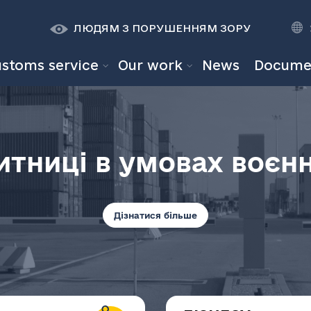
К
К
A
A
ЛЮДЯМ З ПОРУШЕННЯМ ЗОРУ
ustoms service
Our work
News
Docume
итниці в умовах воєнн
Дізнатися більше