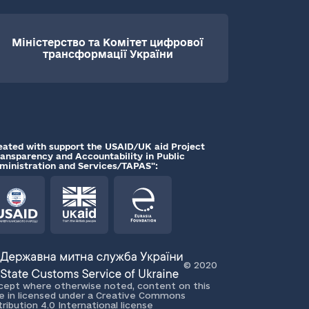
Міністерство та Комітет цифрової
трансформації України
eated with support the USAID/UK aid Project
ransparency and Accountability in Public
ministration and Services/TAPAS":
© 2020
cept where otherwise noted, content on this
te in licensed under a Creative Commons
tribution 4.0 International license