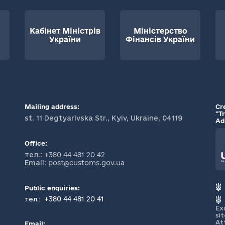
Кабінет Міністрів
Міністерство
України
Фінансів України
Mailing address:
Cr
"T
st. 11 Degtyarivska Str., Kyiv, Ukraine, 04119
Ad
Office:
тел.:
+380 44 481 20 42
Email:
post@customs.gov.ua
Public enquiries:
+380 44 481 20 41
тел.:
Ex
si
At
Email: