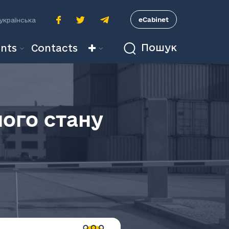
A
eCabinet
українська
Пошук
nts
Contacts
ого стану