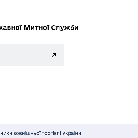
жавної Митної Служби
http:/
/map.
custo
ms.go
v.ua