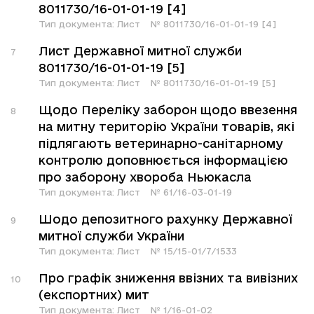
8011730/16-01-01-19 [4]
Тип документа:
Лист
№
8011730/16-01-01-19 [4]
Лист Державної митної служби
7
8011730/16-01-01-19 [5]
Тип документа:
Лист
№
8011730/16-01-01-19 [5]
Щодо Переліку заборон щодо ввезення
8
на митну територію України товарів, які
підлягають ветеринарно-санітарному
контролю доповнюється інформацією
про заборону хвороба Ньюкасла
Тип документа:
Лист
№
61/16-03-01-19
Шодо депозитного рахунку Державної
9
митної служби України
Тип документа:
Лист
№
15/15-01/7/1533
Про графік зниження ввізних та вивізних
10
(експортних) мит
Тип документа:
Лист
№
1/16-01-02