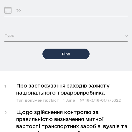
Type
Find
Про застосування заходів захисту
1
національного товаровиробника
Тип документа:
Лист
1 June
№
16-3/16-01/7/5322
Щодо здійснення контролю за
2
правильністю визначення митної
вартості транспортних засобів, вузлів та