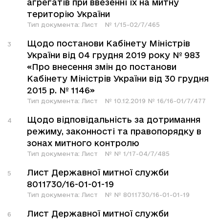
агрегатів при ввезенні їх на митну
територію України
Тип документа:
Лист
№
1/15-02/7/465
Щодо постанови Кабінету Міністрів
3
України від 04 грудня 2019 року № 983
«Про внесення змін до постанови
Кабінету Міністрів України від 30 грудня
2015 р. № 1146»
Тип документа:
Лист
№
10.12.2019 № 16/16-01/7/477
Щодо відповідальність за дотримання
4
режиму, законності та правопорядку в
зонах митного контролю
Тип документа:
Лист
№
№ 1/17-04/7/485
Лист Державної митної служби
5
8011730/16-01-01-19
Тип документа:
Лист
№
№ 8011730/16-01-01-19
Лист Державної митної служби
6