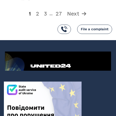
1
2
3
27
Next
...
File a complaint