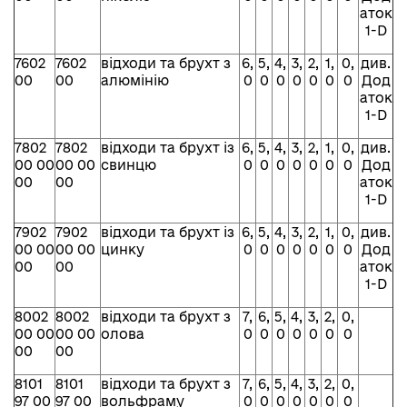
аток
1-D
7602
7602
відходи та брухт з
6,
5,
4,
3,
2,
1,
0,
див.
00
00
алюмінію
0
0
0
0
0
0
0
Дод
аток
1-D
7802
7802
відходи та брухт із
6,
5,
4,
3,
2,
1,
0,
див.
00 00
00 00
свинцю
0
0
0
0
0
0
0
Дод
00
00
аток
1-D
7902
7902
відходи та брухт із
6,
5,
4,
3,
2,
1,
0,
див.
00 00
00 00
цинку
0
0
0
0
0
0
0
Дод
00
00
аток
1-D
8002
8002
відходи та брухт з
7,
6,
5,
4,
3,
2,
0,
00 00
00 00
олова
0
0
0
0
0
0
0
00
00
8101
8101
відходи та брухт з
7,
6,
5,
4,
3,
2,
0,
97 00
97 00
вольфраму
0
0
0
0
0
0
0