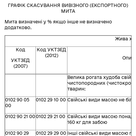
ГРАФІК СКАСУВАННЯ ВИВІЗНОГО (ЕКСПОРТНОГО)
МИТА
Мита визначені у % якщо інше не визначено
додатково.
Жива ху
Код
Код УКТЗЕД
(2012)
Опис
УКТЗЕД
(2007)
Велика рогата худоба свійсь
чистопородних (чистокровн
тварин:
0102 90 05
0102 29 10 00
Свійські види масою не біль
00
0102 90 21 00
0102 29 21 00
Свійські види масою понад 8
160 кг для забою
0102 90 29
0102 29 29 00
Інші свійські види масою пон