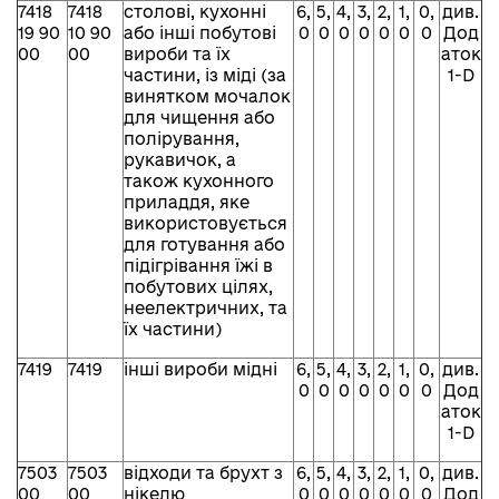
7418
7418
столові, кухонні
6,
5,
4,
3,
2,
1,
0,
див.
19 90
10 90
або інші побутові
0
0
0
0
0
0
0
Дод
00
00
вироби та їх
аток
частини, із міді (за
1-D
винятком мочалок
для чищення або
полірування,
рукавичок, а
також кухонного
приладдя, яке
використовується
для готування або
підігрівання їжі в
побутових цілях,
неелектричних, та
їх частини)
7419
7419
інші вироби мідні
6,
5,
4,
3,
2,
1,
0,
див.
0
0
0
0
0
0
0
Дод
аток
1-D
7503
7503
відходи та брухт з
6,
5,
4,
3,
2,
1,
0,
див.
00
00
нікелю
0
0
0
0
0
0
0
Дод