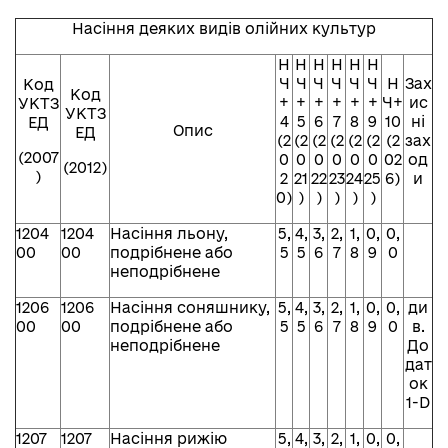
Насіння деяких видів олійних культур
Н
Н
Н
Н
Н
Н
Ч
Ч
Ч
Ч
Ч
Ч
Н
Зах
Код
Код
+
+
+
+
+
+
Ч+
ис
УКТЗ
УКТЗ
4
5
6
7
8
9
10
ні
ЕД
Опис
ЕД
(2
(2
(2
(2
(2
(2
(2
зах
(2007
0
0
0
0
0
0
02
од
(2012)
)
2
21
22
23
24
25
6)
и
0)
)
)
)
)
)
1204
1204
Насіння льону,
5,
4,
3,
2,
1,
0,
0,
00
00
подрібнене або
5
5
6
7
8
9
0
неподрібнене
1206
1206
Насіння соняшнику,
5,
4,
3,
2,
1,
0,
0,
ди
00
00
подрібнене або
5
5
6
7
8
9
0
в.
неподрібнене
До
дат
ок
1-D
1207
1207
Насіння рижію
5,
4,
3,
2,
1,
0,
0,