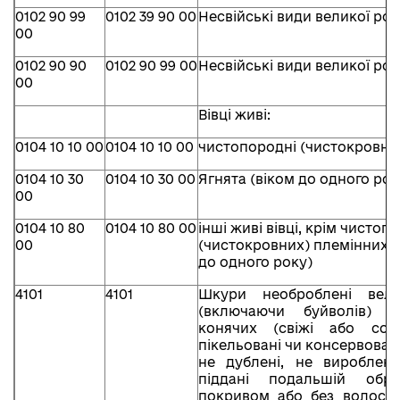
0102 90 99
0102 39 90 00
Несвійські види великої рог
00
0102 90 90
0102 90 99 00
Несвійські види великої рог
00
Вівці живі:
0104 10 10 00
0104 10 10 00
чистопородні (чистокровні)
0104 10 30
0104 10 30 00
Ягнята (віком до одного рок
00
0104 10 80
0104 10 80 00
інші живі вівці, крім чисто
00
(чистокровних) племінних т
до одного року)
4101
4101
Шкури необроблені вели
(включаючи буйволів) 
конячих (свіжі або соло
пікельовані чи консервован
не дублені, не вироблені
піддані подальшій обр
покривом або без волосян