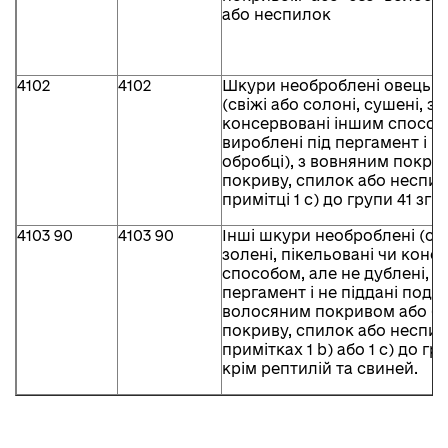
або неспилок
4102
4102
Шкури необроблені овець а
(свіжі або солоні, сушені, зо
консервовані іншим способо
вироблені під пергамент і н
обробці), з вовняним покри
покриву, спилок або неспил
примітці 1 с) до групи 41 зг
4103 90
4103 90
Інші шкури необроблені (сві
золені, пікельовані чи конс
способом, але не дублені, н
пергамент і не піддані подал
волосяним покривом або бе
покриву, спилок або неспил
примітках 1 b) або 1 с) до гр
крім рептилій та свиней.