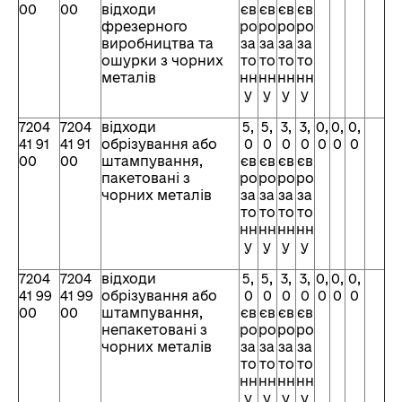
00
00
відходи
єв
єв
єв
єв
фрезерного
ро
ро
ро
ро
виробництва та
за
за
за
за
ошурки з чорних
то
то
то
то
металів
нн
нн
нн
нн
у
у
у
у
7204
7204
відходи
5,
5,
3,
3,
0,
0,
0,
41 91
41 91
обрізування або
0
0
0
0
0
0
0
00
00
штампування,
єв
єв
єв
єв
пакетовані з
ро
ро
ро
ро
чорних металів
за
за
за
за
то
то
то
то
нн
нн
нн
нн
у
у
у
у
7204
7204
відходи
5,
5,
3,
3,
0,
0,
0,
41 99
41 99
обрізування або
0
0
0
0
0
0
0
00
00
штампування,
єв
єв
єв
єв
непакетовані з
ро
ро
ро
ро
чорних металів
за
за
за
за
то
то
то
то
нн
нн
нн
нн
у
у
у
у