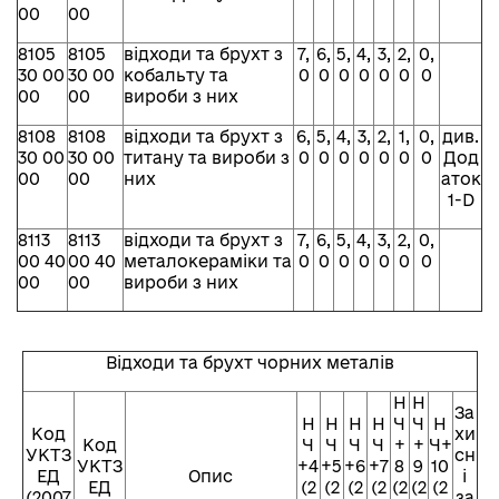
00
00
8105
8105
відходи та брухт з
7,
6,
5,
4,
3,
2,
0,
30 00
30 00
кобальту та
0
0
0
0
0
0
0
00
00
вироби з них
8108
8108
відходи та брухт з
6,
5,
4,
3,
2,
1,
0,
див.
30 00
30 00
титану та вироби з
0
0
0
0
0
0
0
Дод
00
00
них
аток
1-D
8113
8113
відходи та брухт з
7,
6,
5,
4,
3,
2,
0,
00 40
00 40
металокераміки та
0
0
0
0
0
0
0
00
00
вироби з них
Відходи та брухт чорних металів
Н
Н
За
Н
Н
Н
Н
Ч
Ч
Н
Код
хи
Код
Ч
Ч
Ч
Ч
+
+
Ч+
УКТЗ
сн
УКТЗ
+4
+5
+6
+7
8
9
10
ЕД
Опис
і
ЕД
(2
(2
(2
(2
(2
(2
(2
(2007
за