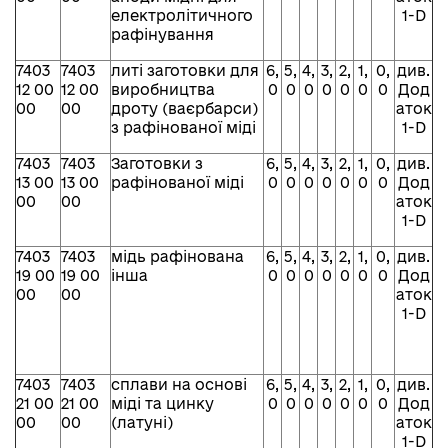
електролітичного
1-D
рафінування
7403
7403
литі заготовки для
6,
5,
4,
3,
2,
1,
0,
див.
12 00
12 00
виробництва
0
0
0
0
0
0
0
Дод
00
00
дроту (ваєрбарси)
аток
з рафінованої міді
1-D
7403
7403
Заготовки з
6,
5,
4,
3,
2,
1,
0,
див.
13 00
13 00
рафінованої міді
0
0
0
0
0
0
0
Дод
00
00
аток
1-D
7403
7403
мідь рафінована
6,
5,
4,
3,
2,
1,
0,
див.
19 00
19 00
інша
0
0
0
0
0
0
0
Дод
00
00
аток
1-D
7403
7403
сплави на основі
6,
5,
4,
3,
2,
1,
0,
див.
21 00
21 00
міді та цинку
0
0
0
0
0
0
0
Дод
00
00
(латуні)
аток
1-D