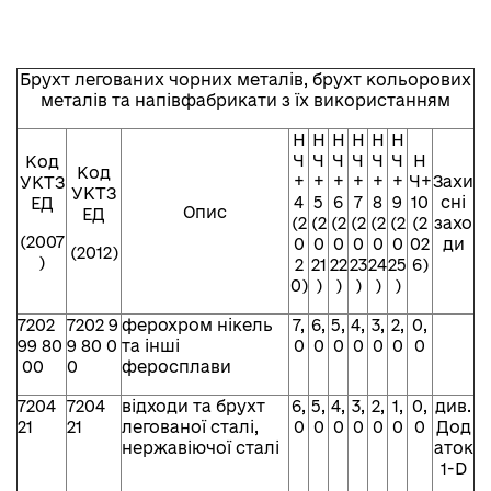
Брухт легованих чорних металів, брухт кольорових
металів та напівфабрикати з їх використанням
Н
Н
Н
Н
Н
Н
Ч
Ч
Ч
Ч
Ч
Ч
Н
Код
Код
+
+
+
+
+
+
Ч+
Захи
УКТЗ
УКТЗ
4
5
6
7
8
9
10
сні
ЕД
Опис
ЕД
(2
(2
(2
(2
(2
(2
(2
захо
(2007
0
0
0
0
0
0
02
ди
(2012)
)
2
21
22
23
24
25
6)
0)
)
)
)
)
)
7202
7202 9
ферохром нікель
7,
6,
5,
4,
3,
2,
0,
99 80
9 80 0
та інші
0
0
0
0
0
0
0
00
0
феросплави
7204
7204
відходи та брухт
6,
5,
4,
3,
2,
1,
0,
див.
21
21
легованої сталі,
0
0
0
0
0
0
0
Дод
нержавіючої сталі
аток
1-D