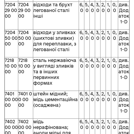
7204
7204
відходи та брухт
6,
5,
4,
3,
2,
1,
0,
див.
29 00
29 00
легованої сталі
0
0
0
0
0
0
0
Дод
00
00
інші
аток
1-D
7204
7204
відходи у зливках
6,
5,
4,
3,
2,
1,
0,
див.
50 00
50 00
(шихтові зливки)
0
0
0
0
0
0
0
Дод
00
00
для переплавки, з
аток
легованої сталі
1-D
7218
7218
сталь нержавіюча
6,
5,
4,
3,
2,
1,
0,
див.
10 00
10 00
у вигляді зливків
0
0
0
0
0
0
0
Дод
00
00
та в інших
аток
первинних
1-D
формах
7401
7401 0
штейн мідний;
6,
5,
4,
3,
2,
1,
0,
див.
00 00
0 00
мідь цементаційна
0
0
0
0
0
0
0
Дод
00
00
(осаджена)
аток
1-D
7402
7402
мідь
6,
5,
4,
3,
2,
1,
0,
див.
00 00
00 00
нерафінована;
0
0
0
0
0
0
0
Дод
00
00
аноди мідні для
аток