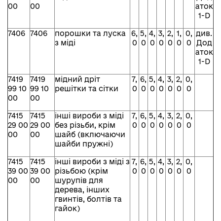
00
00
аток
1-D
7406
7406
порошки та луска
6,
5,
4,
3,
2,
1,
0,
див.
з міді
0
0
0
0
0
0
0
Дод
аток
1-D
7419
7419
мідний дріт
7,
6,
5,
4,
3,
2,
0,
99 10
99 10
решітки та сітки
0
0
0
0
0
0
0
00
00
7415
7415
інші вироби з міді
7,
6,
5,
4,
3,
2,
0,
29 00
29 00
без різьби, крім
0
0
0
0
0
0
0
00
00
шайб (включаючи
шайби пружні)
7415
7415
інші вироби з міді з
7,
6,
5,
4,
3,
2,
0,
39 00
39 00
різьбою (крім
0
0
0
0
0
0
0
00
00
шурупів для
дерева, інших
гвинтів, болтів та
гайок)