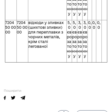
то
то
то
то
нн
нн
нн
нн
у
у
у
у
7204
7204
відходи у зливках
5,
5,
3,
3,
0,
0,
0,
50 00
50 00
(шихтові зливки)
0
0
0
0
0
0
0
00
00
для переплавки з
єв
єв
єв
єв
чорних металів,
ро
ро
ро
ро
крім сталі
за
за
за
за
легованої
то
то
то
то
нн
нн
нн
нн
у
у
у
у
Поширити: