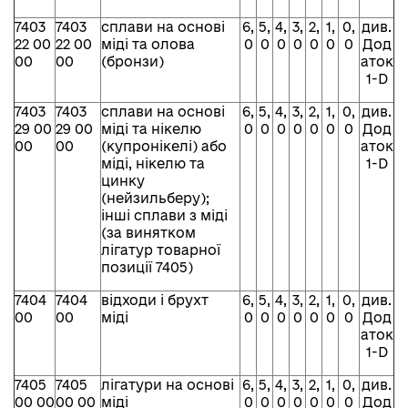
7403
7403
сплави на основі
6,
5,
4,
3,
2,
1,
0,
див.
22 00
22 00
міді та олова
0
0
0
0
0
0
0
Дод
00
00
(бронзи)
аток
1-D
7403
7403
сплави на основі
6,
5,
4,
3,
2,
1,
0,
див.
29 00
29 00
міді та нікелю
0
0
0
0
0
0
0
Дод
00
00
(купронікелі) або
аток
міді, нікелю та
1-D
цинку
(нейзильберу);
інші сплави з міді
(за винятком
лігатур товарної
позиції 7405)
7404
7404
відходи і брухт
6,
5,
4,
3,
2,
1,
0,
див.
00
00
міді
0
0
0
0
0
0
0
Дод
аток
1-D
7405
7405
лігатури на основі
6,
5,
4,
3,
2,
1,
0,
див.
00 00
00 00
міді
0
0
0
0
0
0
0
Дод