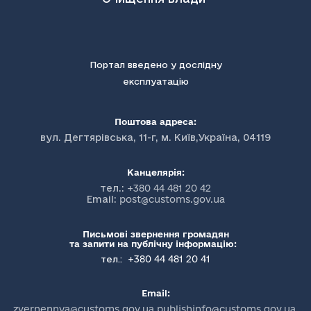
Портал введено у дослідну
експлуатацію
Поштова адреса:
вул. Дегтярівська, 11-г, м. Київ,Україна, 04119
Канцелярія:
тел.:
+380 44 481 20 42
Email:
post@customs.gov.ua
Письмові звернення громадян
та запити на публічну інформацію:
+380 44 481 20 41
тел.:
Email:
zvernennya@customs.gov.ua publishinfo@customs.gov.ua