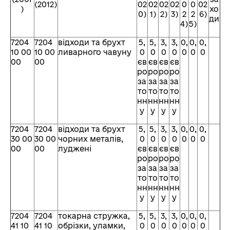
(2012)
02
02
02
02
0
0
02
)
хо
0)
1)
2)
3)
2
2
6)
ди
4)
5)
7204
7204
відходи та брухт
5,
5,
3,
3,
0,
0,
0,
10 00
10 00
ливарного чавуну
0
0
0
0
0
0
0
00
00
єв
єв
єв
єв
ро
ро
ро
ро
за
за
за
за
то
то
то
то
нн
нн
нн
нн
у
у
у
у
7204
7204
відходи та брухт
5,
5,
3,
3,
0,
0,
0,
30 00
30 00
чорних металів,
0
0
0
0
0
0
0
00
00
луджені
єв
єв
єв
єв
ро
ро
ро
ро
за
за
за
за
то
то
то
то
нн
нн
нн
нн
у
у
у
у
7204
7204
токарна стружка,
5,
5,
3,
3,
0,
0,
0,
41 10
41 10
обрізки, уламки,
0
0
0
0
0
0
0