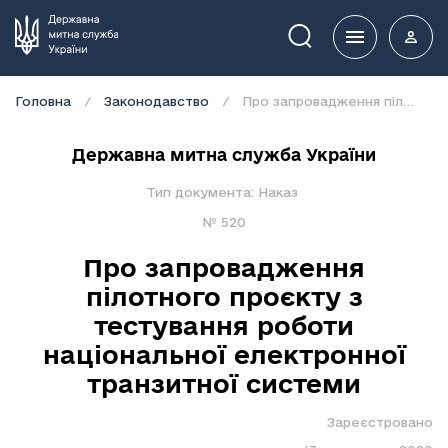
Пошук
Головна
Законодавство
Про запровадження пілотного проєкту з тестування роботи національної електронної транзитної системи
Державна митна служба України
Тип документа:
Наказ
№
520
Про запровадження
пілотного проєкту з
тестування роботи
національної електронної
транзитної системи
Зареєстровано