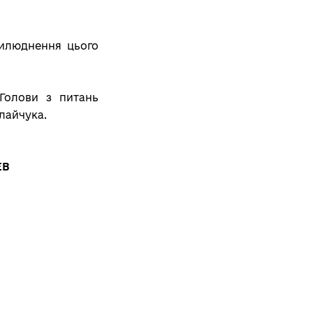
рилюднення цього
Голови з питань
лайчука.
В