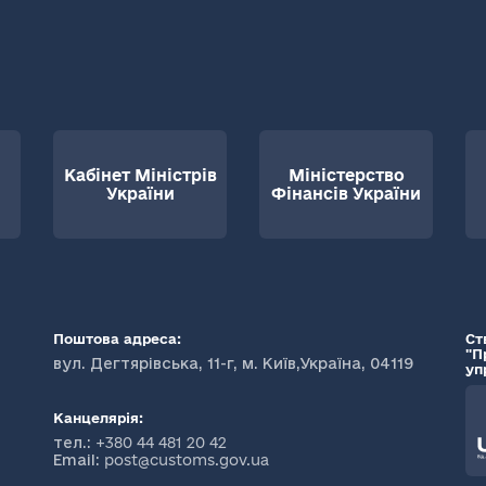
Кабінет Міністрів
Міністерство
України
Фінансів України
Поштова адреса:
Ст
"П
вул. Дегтярівська, 11-г, м. Київ,Україна, 04119
уп
Канцелярія:
тел.:
+380 44 481 20 42
Email:
post@customs.gov.ua