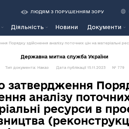
К
К
A
A
ЛЮДЯМ З ПОРУШЕННЯМ ЗОРУ
Діяльність
Новини
Документи
Державна митна служба України
Тип документа:
Наказ
Дата публікації
15.11.2023
№
779
о затвердження Поря
ення аналізу поточних
ріальні ресурси в про
вництва (реконструкці