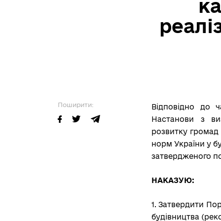
ка
реалі
Поширити:
Відповідно до ч
Настанови з виз
розвитку громад 
норм України у бу
затвердженого пос
НАКАЗУЮ:
1. Затвердити По
будівництва (рек