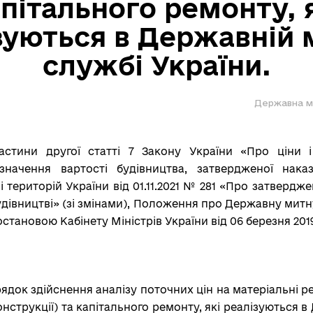
пітального ремонту, 
зуються в Державній 
службі України.
Державна м
астини другої статті 7 Закону України «Про ціни і
начення вартості будівництва, затвердженої нака
і територій України від 01.11.2021 № 281 «Про затверд
дівництві» (зі змінами),
Положення про Державну митну
тановою Кабінету Міністрів України від 06 березня 2019
рядок здійснення аналізу поточних цін на матеріальні р
онструкції) та капітального ремонту, які реалізуються в