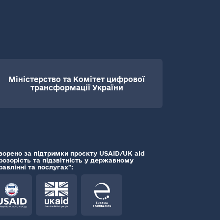
Міністерство та Комітет цифрової
трансформації України
ворено за підтримки проєкту USAID/UK aid
розорість та підзвітність у державному
равлінні та послугах":