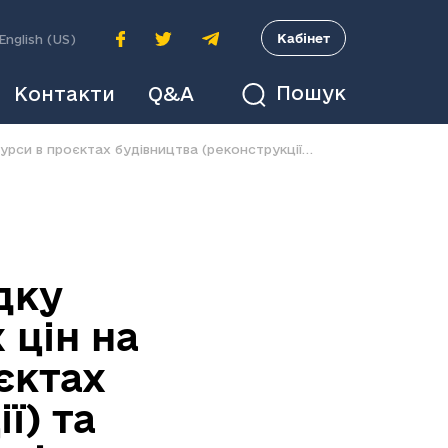
A
Кабінет
English (US)
Пошук
Контакти
Q&A
Про затвердження Порядку здійснення аналізу поточних цін на матеріальні ресурси в проєктах будівництва (реконструкції) та капітального ремонту, які реалізуються в Державній митній службі України.
дку
 цін на
єктах
ї) та