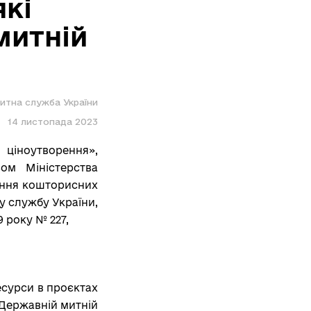
які
митній
итна служба України
14 листопада 2023
 ціноутворення»,
зом Міністерства
ження кошторисних
 службу України,
 року № 227,
есурси в проєктах
 Державній митній