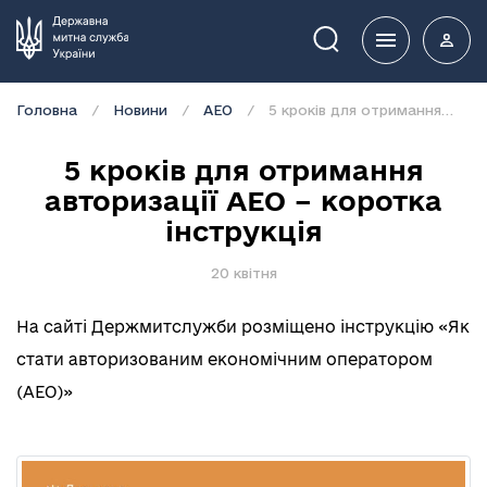
Пошук
Головна
Новини
АЕО
5 кроків для отримання авторизації АЕО – коротка інструкція
5 кроків для отримання
авторизації АЕО – коротка
інструкція
20 квітня
На сайті Держмитслужби розміщено інструкцію «Як
стати авторизованим економічним оператором
(АЕО)»