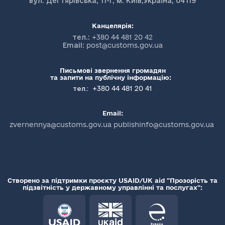
вул. Дегтярівська, 11-г, м. Київ,Україна, 04119
Канцелярія:
тел.:
+380 44 481 20 42
Email:
post@customs.gov.ua
Письмові звернення громадян
та запити на публічну інформацію:
+380 44 481 20 41
тел.:
Email:
zvernennya@customs.gov.ua publishinfo@customs.gov.ua
Створено за підтримки проєкту USAID/UK aid "Прозорість та
підзвітність у державному управлінні та послугах":