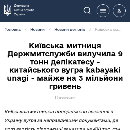
Пошук
Головна
Новини
Новини регіонів
Київська митниця Держмитслужби вилучила 9 тонн делікатесу - китайського вугра kabayaki unagi - майже на 3 мільйони гривень
Київська митниця
Держмитслужби вилучила 9
тонн делікатесу -
китайського вугра kabayaki
unagi - майже на 3 мільйони
гривень
11 вересня
Київською митницею попереджено ввезення в
Україну вугра за неправдивими документами, де
його вартість підприємці занизили на 430 тис. грн.