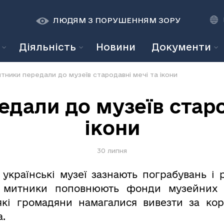
К
К
A
A
ЛЮДЯМ З ПОРУШЕННЯМ ЗОРУ
Діяльність
Новини
Документи
тники передали до музеїв стародавні мечі та ікони
дали до музеїв старо
ікони
30 липня
к українські музеї зазнають пограбувань і
кі митники поповнюють фонди музейних 
 які громадяни намагалися вивезти за к
а.