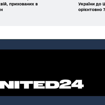
вій, прихованих в
України до Ш
ян
орієнтовно 7