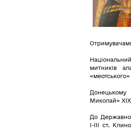
Отримувачами 
Національний
митників ал
«меотського» 
Донецькому 
Миколай» ХІХ 
До Державно
І-ІІІ ст. Кли