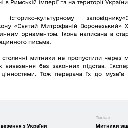
 в Римській імперії та на території України
 історико-культурному заповіднику
кону «Святий Митрофаній Воронезький» ХІ
инним орнаментом. Ікона написана в стар
ощинного письма.
і столичні митники не пропустили через 
х вивезення без законних підстав. Експ
 цінностями. Тож передача їх до музеїв
Пізніше
везення з України
Митники за