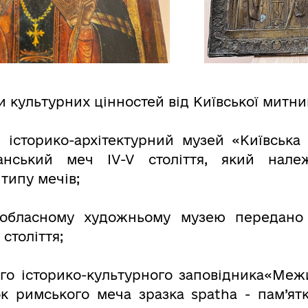
культурних цінностей від Київської митниц
 історико-архітектурний музей «Київська
анський меч IV-V століття, який нале
типу мечів;
обласному художньому музею передано 
століття;
го історико-культурного заповідника«Ме
нок римського меча зразка spatha - пам’ятк