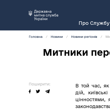
Про Службу
Головна
Новини
Новини регіонів
Ми
Митники пере
Поширити:
В той час, я
дій, київсь
цінностями,
законодавств