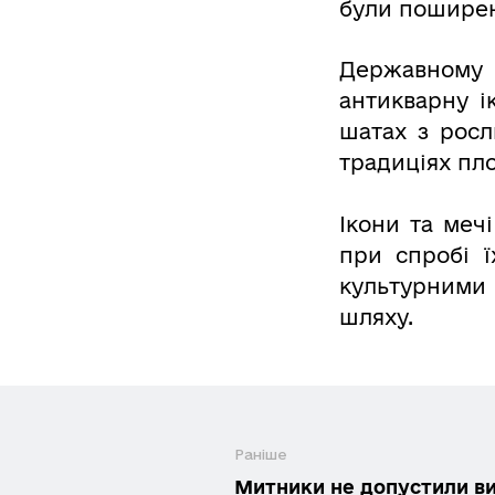
були поширені
Державному
антикварну і
шатах з росл
традиціях пл
Ікони та меч
при спробі ї
культурними
шляху.
Раніше
Митники не допустили ви