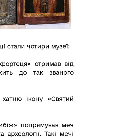
і стали чотири музеї:
 фортеця» отримав від
жить до так званого
хатню ікону «Святий
жибіж» попрямував меч
а археології. Такі мечі