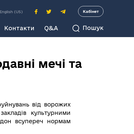
A
Кабінет
English (US)
Пошук
Контакти
Q&A
давні мечі та
 руйнувань від ворожих
закладів культурними
ордон всупереч нормам