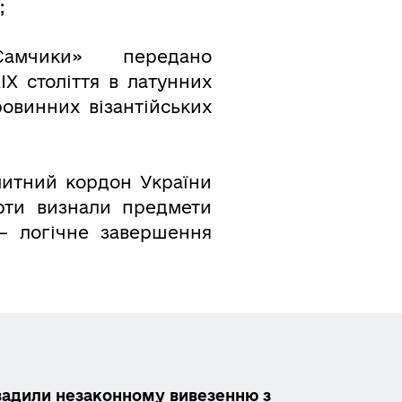
;
«Самчики» передано
Х століття в латунних
овинних візантійських
митний кордон України
ерти визнали предмети
 – логічне завершення
вадили незаконному вивезенню з