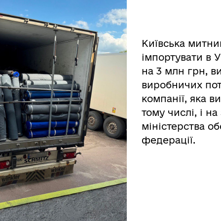
Київська митни
імпортувати в У
на 3 млн грн, в
виробничих пот
компанії, яка в
тому числі, і н
міністерства об
федерації.