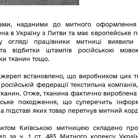
ами, наданими до митного оформлення 
ена в Україну з Литви та має європейське 
у огляді працівники митниці виявили
 та відбитки штампів російською мов
ки тканин тощо.
джерел встановлено, що виробником цих т
 російській федерації текстильна компанія,
тканин. Отже, тканина фактично вироблена
йське походження, що суперечить інформ
а підставі яких товар перетнув митний кор
ктом Київською митницею складено про
л за ч. 1 ст. 483 Митного кодексу Украї