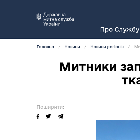
Про Службу
Головна
Новини
Новини регіонів
Ми
Митники зап
тк
Поширити: