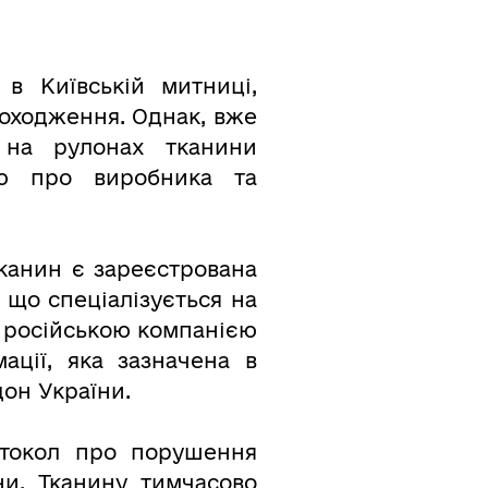
в Київській митниці,
походження. Однак, вже
 на рулонах тканини
ою про виробника та
канин є зареєстрована
 що спеціалізується на
 російською компанією
ації, яка зазначена в
дон України.
токол про порушення
ни. Тканину тимчасово