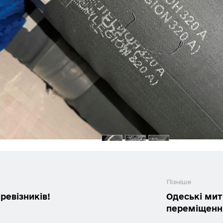
Пізніше
ревізників!
Одеські мит
переміщенн