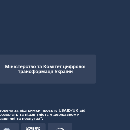
Міністерство та Комітет цифрової
трансформації України
ворено за підтримки проєкту USAID/UK aid
розорість та підзвітність у державному
равлінні та послугах":