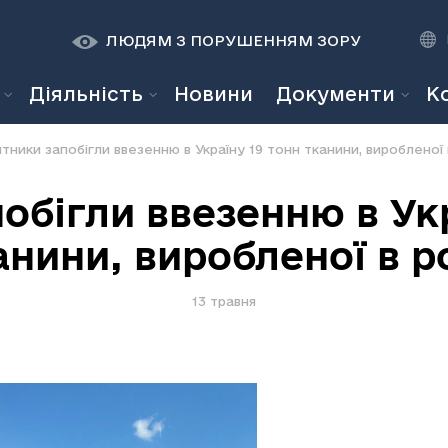
К
К
A
A
ЛЮДЯМ З ПОРУШЕННЯМ ЗОРУ
Діяльність
Новини
Документи
К
тники запобігли ввезенню в Україну 19 тонн тканини, виробленої в
обігли ввезенню в Укр
анини, виробленої в ро
13 травня