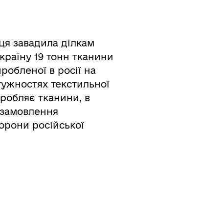
ця завадила ділкам
країну 19 тонн тканини
иробленої в росії на
ужностях текстильної
иробляє тканини, в
а замовлення
орони російської