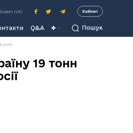
A
Кабінет
English (US)
Пошук
онтакти
Q&A
 росії
аїну 19 тонн
сії