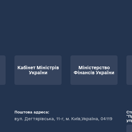
Кабінет Міністрів
Міністерство
України
Фінансів України
Поштова адреса:
Ст
"П
вул. Дегтярівська, 11-г, м. Київ,Україна, 04119
уп