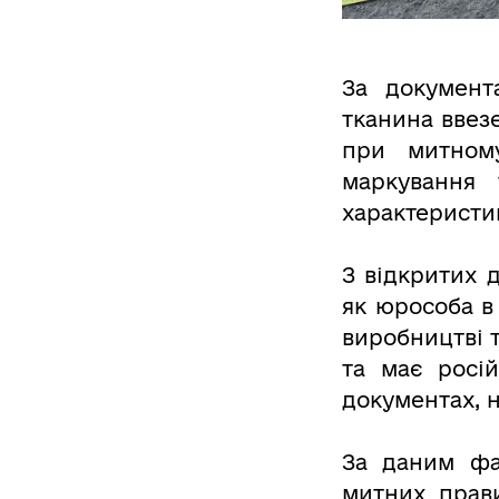
За документ
тканина ввез
при митном
маркування
характеристи
З відкритих 
як юрособа в
виробництві 
та має росі
документах, н
За даним фа
митних прави