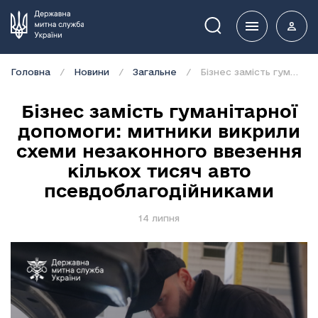
Пошук
Головна
Новини
Загальне
Бізнес замість гуманітарної допомоги: митники викрили схеми незаконного ввезення кількох тисяч авто псевдоблагодійниками
Бізнес замість гуманітарної
допомоги: митники викрили
схеми незаконного ввезення
кількох тисяч авто
псевдоблагодійниками
14 липня