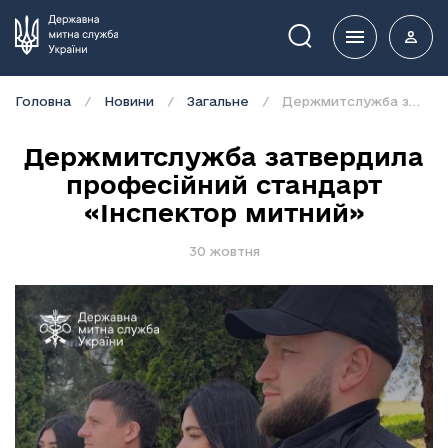
Пошук
Головна
Новини
Загальне
Держмитслужба затвердила професійний стандарт «Інспектор митний»
Держмитслужба затвердила
професійний стандарт
«Інспектор митний»
30 жовтня