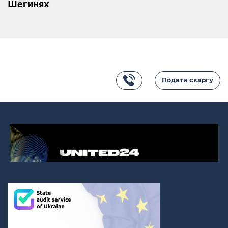
Шегинях
Подати скаргу