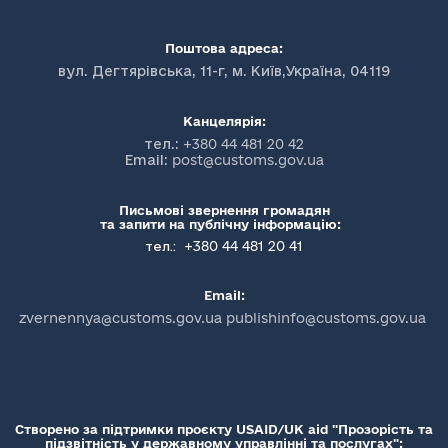
Поштова адреса:
вул. Дегтярівська, 11-г, м. Київ,Україна, 04119
Канцелярія:
тел.:
+380 44 481 20 42
Email:
post@customs.gov.ua
Письмові звернення громадян
та запити на публічну інформацію:
+380 44 481 20 41
тел.:
Email:
zvernennya@customs.gov.ua publishinfo@customs.gov.ua
Створено за підтримки проєкту USAID/UK aid "Прозорість та
підзвітність у державному управлінні та послугах":