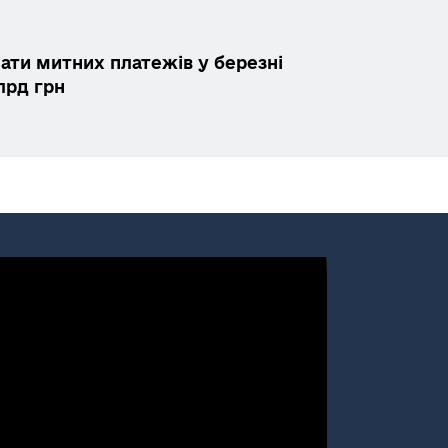
лати митних платежів у березні
лрд грн