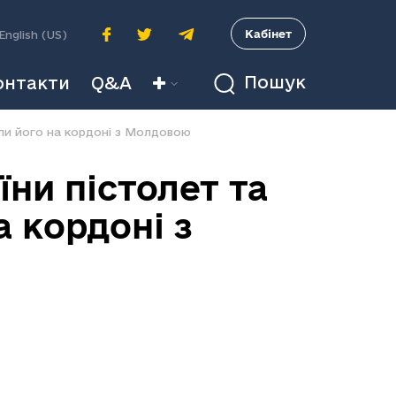
A
Кабінет
English (US)
Пошук
онтакти
Q&A
или його на кордоні з Молдовою
їни пістолет та
а кордоні з