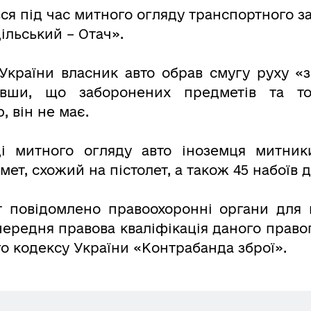
ся під час митного огляду транспортного з
ільський – Отач».
 України власник авто обрав смугу руху «
вши, що заборонених предметів та тов
 він не має.
ді митного огляду авто іноземця митни
ет, схожий на пістолет, а також 45 набоїв д
 повідомлено правоохоронні органи для 
передня правова кваліфікація даного право
о кодексу України «Контрабанда зброї».