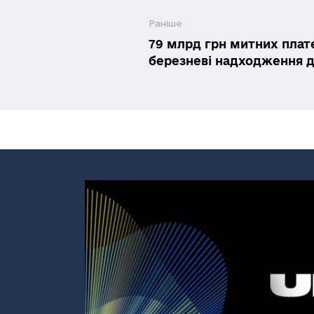
Раніше
79 млрд грн митних пла
березневі надходження 