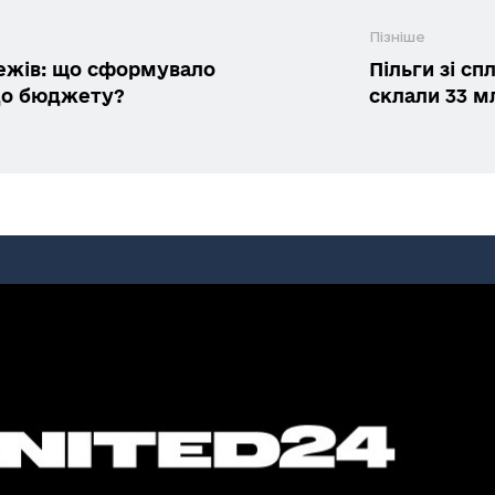
Пізніше
тежів: що сформувало
Пільги зі сп
до бюджету?
склали 33 м