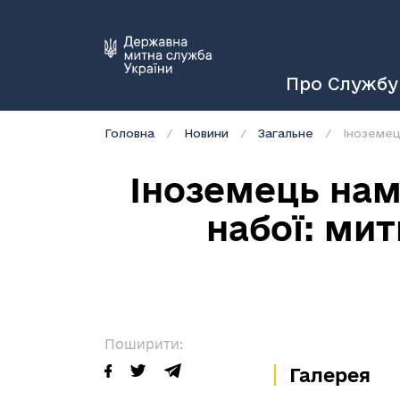
Про Службу
Головна
Новини
Загальне
Іноземец
Іноземець нама
набої: мит
Поширити:
Галерея