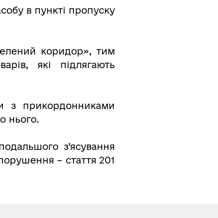
асобу в пункті пропуску
зелений коридор», тим
арів, які підлягають
ки з прикордонниками
о нього.
подальшого з’ясування
порушення – стаття 201