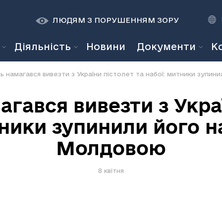
К
К
A
A
ЛЮДЯМ З ПОРУШЕННЯМ ЗОРУ
Діяльність
Новини
Документи
К
ь намагався вивезти з України пістолет та набої: митники зупин
гався вивезти з Укра
ники зупинили його н
Молдовою
8 квітня