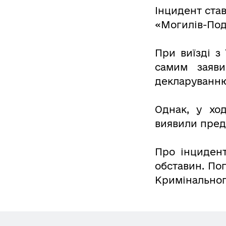
Інцидент став
«Могилів-Под
При виїзді з
самим заяви
декларуванню,
Однак, у хо
виявили предм
Про інцидент
обставин. По
Кримінальног