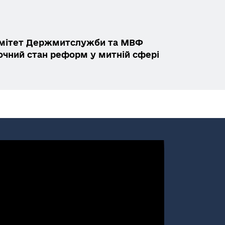
омітет Держмитслужби та МВФ
очний стан реформ у митній сфері