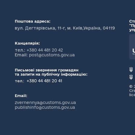
Поштова адреса:
Ст
"П
вул. Дегтярівська, 11-г, м. Київ,Україна, 04119
уп
Канцелярія:
тел.:
+380 44 481 20 42
Email:
post@customs.gov.ua
Письмові звернення громадян
та запити на публічну інформацію:
+380 44 481 20 41
тел.:
© 
Cr
li
Email:
zvernennya@customs.gov.ua
publishinfo@customs.gov.ua