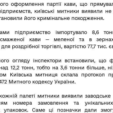
ого оформлення партії кави, що прямува
підприємств, київські митники виявили н
встановили його кримінальне походження.
ами підприємство імпортувало 8,6 тон
 смаженої кави — меленої та в зернах
для роздрібної торгівлі, вартістю 77,7 тис. є
ного огляду інспектори встановили, що 
ад 12,2 тонн, тобто на 3,6 тонни більше, 
ом Київська митниця склала протокол 
 472 Митного кодексу України.
кожній палеті митники виявили заводське
ням номера замовлення та унікальних 
х упаковок. Саме ці позначки дали змо