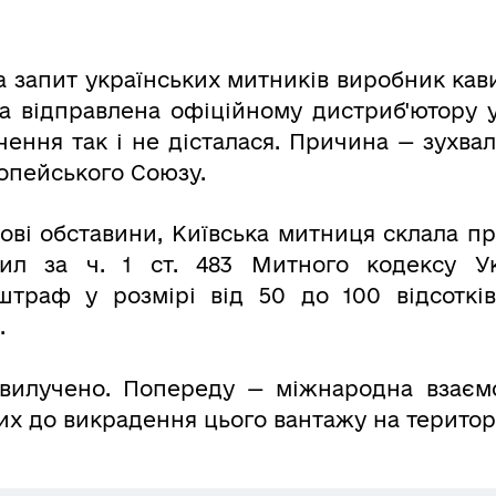
а запит українських митників виробник кави
ла відправлена офіційному дистриб'ютору 
чення так і не дісталася. Причина — зухва
ропейського Союзу.
нові обставини, Київська митниця склала 
ил за ч. 1 ст. 483 Митного кодексу Укр
траф у розмірі від 50 до 100 відсотків 
.
 вилучено. Попереду — міжнародна взаєм
их до викрадення цього вантажу на територі