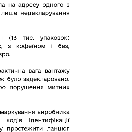
ла на адресу одного з
е лише недекларування
н (13 тис. упаковок)
, з кофеїном і без,
вро.
фактична вага вантажу
ніж було задекларовано.
про порушення митних
 маркування виробника
кодів ідентифікації
гу простежити ланцюг