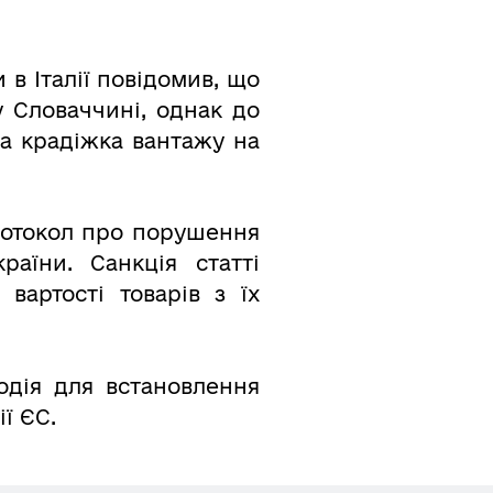
 в Італії повідомив, що
у Словаччині, однак до
ла крадіжка вантажу на
протокол про порушення
аїни. Санкція статті
вартості товарів з їх
одія для встановлення
ї ЄС.