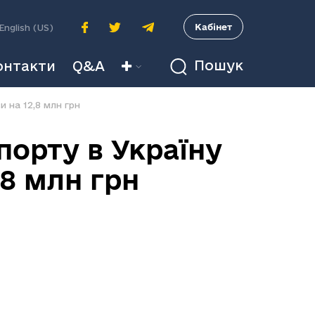
A
Кабінет
English (US)
Пошук
онтакти
Q&A
и на 12,8 млн грн
порту в Україну
,8 млн грн