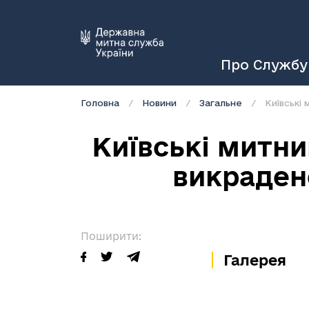
Про Службу
Головна
Новини
Загальне
Київські 
Київські митни
викрадено
Поширити:
Галерея