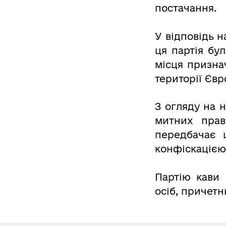
постачання.
У відповідь н
ця партія бу
місця призна
території Єв
З огляду на 
митних прав
передбачає ш
конфіскацією
Партію кави
осіб, причетн