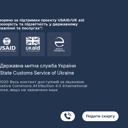
ворено за підтримки проєкту USAID/UK aid
розорість та підзвітність у державному
равлінні та послугах":
2020 Весь контент доступний за ліцензією
eative Commons Attribution 4.0 International
cense, якщо не зазначено інше
Подати скаргу