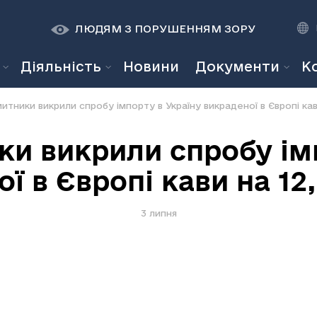
К
К
A
A
ЛЮДЯМ З ПОРУШЕННЯМ ЗОРУ
Діяльність
Новини
Документи
К
митники викрили спробу імпорту в Україну викраденої в Європі кав
ки викрили спробу ім
ї в Європі кави на 12
3 липня