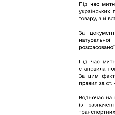
Під час митн
українських 
товару, а й 
За документ
натуральної
розфасованої 
Під час мит
становила пон
За цим факт
правил за ст.
Водночас на 
із зазначен
транспортни