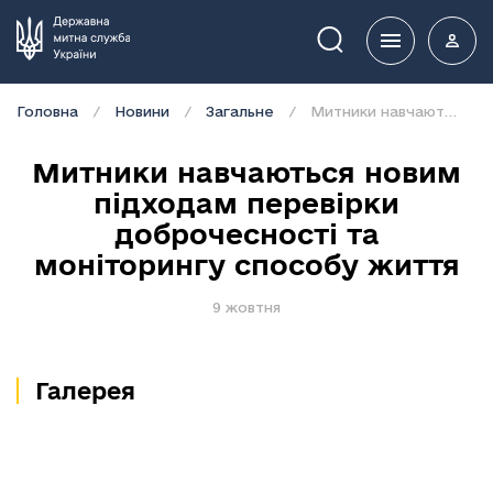
Пошук
Головна
Новини
Загальне
Митники навчаються новим підходам перевірки доброчесності та моніторингу способу життя
Митники навчаються новим
підходам перевірки
доброчесності та
моніторингу способу життя
9 жовтня
Галерея