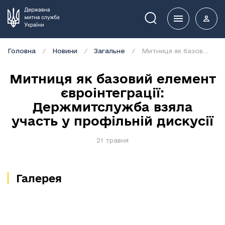
Пошук
Головна
Новини
Загальне
Митниця як базовий елемент євроінтеграції: Держмитслужба взяла участь у профільній дискусії
Митниця як базовий елемент
євроінтеграції:
Держмитслужба взяла
участь у профільній дискусії
21 травня
Галерея