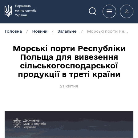
Пошук
Головна
Новини
Загальне
Морські порти Республіки Польща для вивезення сільськогосподарської продукції в треті країни
Морські порти Республіки
Польща для вивезення
сільськогосподарської
продукції в треті країни
21 квітня