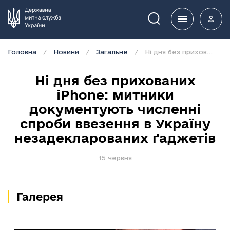
Пошук
Головна
Новини
Загальне
Ні дня без прихованих iPhone: митники документують численні спроби ввезення в Україну незадекларованих ґаджетів
Ні дня без прихованих
iPhone: митники
документують численні
спроби ввезення в Україну
незадекларованих ґаджетів
15 червня
Галерея