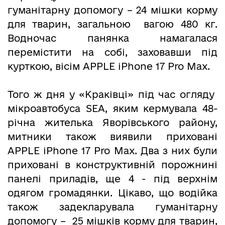
гуманітарну допомогу – 24 мішки корму
для тварин, загальною вагою 480 кг.
Водночас панянка намагалася
перемістити на собі, заховавши під
курткою, вісім APPLE iPhone 17 Pro Max.
Того ж дня у «Краківці» під час огляду
мікроавтобуса SEA, яким кермувала 48-
річна жителька Яворівського району,
митники також виявили приховані
APPLE iPhone 17 Pro Max. Два з них були
приховані в конструктивній порожнині
панелі приладів, ще 4 - під верхнім
одягом громадянки. Цікаво, що водійка
також задекларувала гуманітарну
допомогу – 25 мішків корму для тварин,