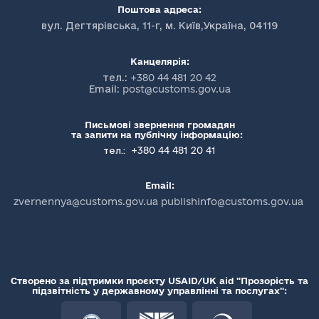
Поштова адреса:
вул. Дегтярівська, 11-г, м. Київ,Україна, 04119
Канцелярія:
тел.:
+380 44 481 20 42
Email:
post@customs.gov.ua
Письмові звернення громадян
та запити на публічну інформацію:
+380 44 481 20 41
тел.:
Email:
zvernennya@customs.gov.ua publishinfo@customs.gov.ua
Створено за підтримки проєкту USAID/UK aid "Прозорість та
підзвітність у державному управлінні та послугах":