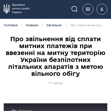
Пошук
Головна
Новини
Загальне
Про звільнення від сплати митних платежів при ввезенні на митну територію України безпілотних літальних апаратів з метою вільного обігу
Про звільнення від сплати
митних платежів при
ввезенні на митну територію
України безпілотних
літальних апаратів з метою
вільного обігу
17 липня