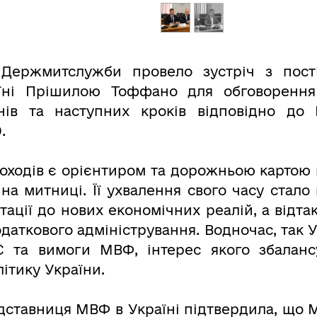
 Держмитслужби провело зустріч з пос
ні Прішилою Тоффано для обговорення
ів та наступних кроків відповідно до Н
.
оходів є орієнтиром та дорожньою картою в
 на митниці. Її ухвалення свого часу стало
тації до нових економічних реалій, а відтак
одаткового адміністрування. Водночас, так 
 та вимоги МВФ, інтерес якого збалансу
ітику України.
дставниця МВФ в Україні підтвердила, що