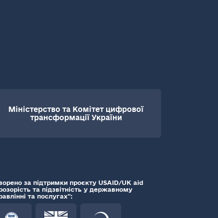
Міністерство та Комітет цифрової
трансформації України
ворено за підтримки проєкту USAID/UK aid
розорість та підзвітність у державному
равлінні та послугах":