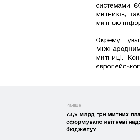
системами ЄС
митників, та
митною інфор
Окрему ува
Міжнародним
митниці. Ко
європейськог
Раніше
73,9 млрд грн митних пл
сформувало квітневі на
бюджету?