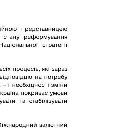
тійною представницею
 стану реформування
аціональної стратегії
сіх процесів, які зараз
 відповіддю на потребу
 – і необхідності зміни
Україна покриває умови
вати та стабілізувати
 Міжнародний валютний