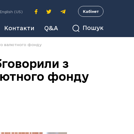
A
Кабінет
English (US)
Пошук
Контакти
Q&A
го валютного фонду
бговорили з
лютного фонду