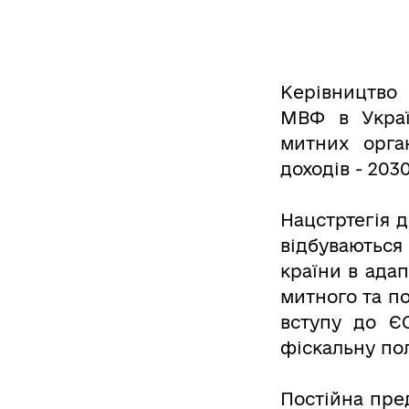
Керівництво
МВФ в Украї
митних орган
доходів - 2030
Нацстртегія д
відбуваються
країни в адап
митного та п
вступу до ЄС
фіскальну пол
Постійна пре