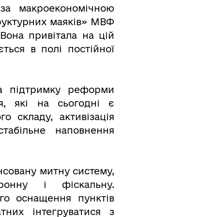
за макроекономічною
руктурних маяків» МВФ
Вона привітала на цій
ться в полі постійної
за підтримку реформи
я, які на сьогодні є
о складу, активізація
табільне наповнення
нсовану митну систему,
ронну і фіскальну.
го оснащення пунктів
атних інтегруватися з