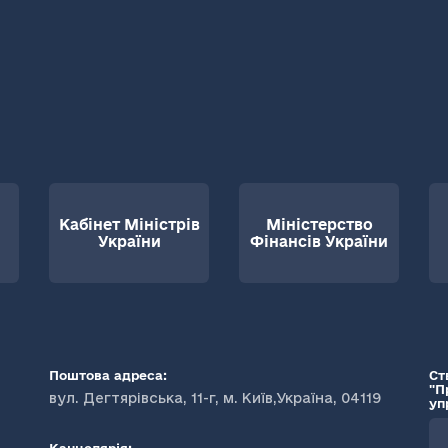
Кабінет Міністрів
Міністерство
України
Фінансів України
Поштова адреса:
Ст
"П
вул. Дегтярівська, 11-г, м. Київ,Україна, 04119
уп