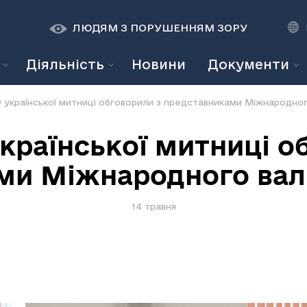
К
К
A
A
ЛЮДЯМ З ПОРУШЕННЯМ ЗОРУ
Діяльність
Новини
Документи
української митниці обговорили з представниками Міжнародно
раїнської митниці о
ми Міжнародного ва
14 травня