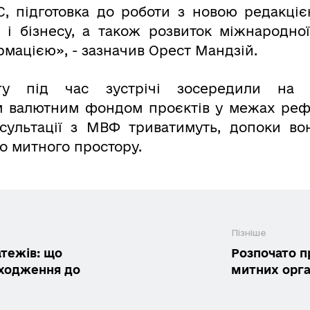
, підготовка до роботи з новою редакці
к і бізнесу, а також розвиток міжнародно
мацією», - зазначив Орест Мандзій.
гу під час зустрічі зосередили на 
 валютним фондом проєктів у межах рефо
нсультації з МВФ триватимуть, допоки в
о митного простору.
Пізніше
атежів: що
Розпочато п
дходження до
митних орга