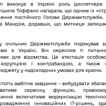
і виконує в Україні роль диспетчера 
рішила Тоффано нагадала, що одним із «ст
ення постійного Голови Держмитслужби. 
а Мандзія, додавши, що митниця залишає
ку очільник Держмитслужби подякував 
еми в Україні. Він окреслив ті питанн
ми для відомства. Це атестація особовог
корупцією і контрабандою, а також с
юджету у надскладних умовах для країни.
стоїть амбітне завдання – вибудувати збала
ватиме сервісну функцію, правоохо
ження включатиме модернізацію технічно
провадження інноваційних ІТ-рішень, зд