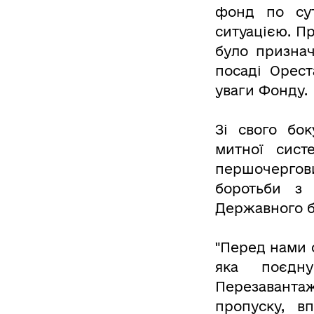
фонд по сут
ситуацією. П
було признач
посаді Орест
уваги Фонду.
Зі свого бо
митної сист
першочергови
боротьби з 
Державного б
"Перед нами 
яка поєдну
Перезаванта
пропуску, в