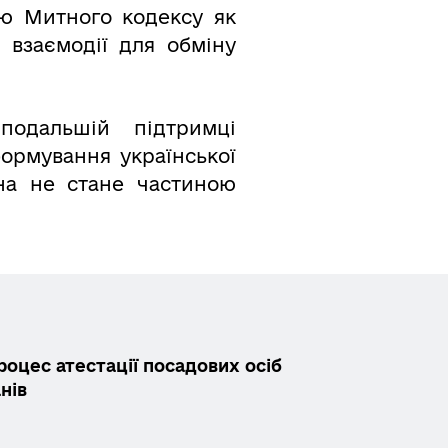
єю Митного кодексу як
ї взаємодії для обміну
подальшій підтримці
рмування української
она не стане частиною
роцес атестації посадових осіб
нів