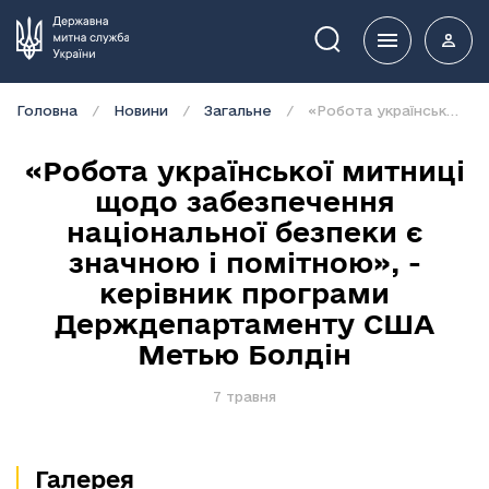
Пошук
Головна
Новини
Загальне
«Робота української митниці щодо забезпечення національної безпеки є значною і помітною», - керівник програми Держдепартаменту США Метью Болдін
«Робота української митниці
щодо забезпечення
національної безпеки є
значною і помітною», -
керівник програми
Держдепартаменту США
Метью Болдін
7 травня
Галерея