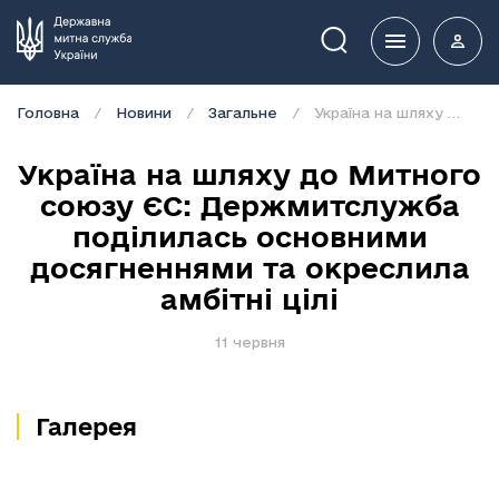
Пошук
Головна
Новини
Загальне
Україна на шляху до Митного союзу ЄС: Держмитслужба поділилась основними досягненнями та окреслила амбітні цілі
Україна на шляху до Митного
союзу ЄС: Держмитслужба
поділилась основними
досягненнями та окреслила
амбітні цілі
11 червня
Галерея