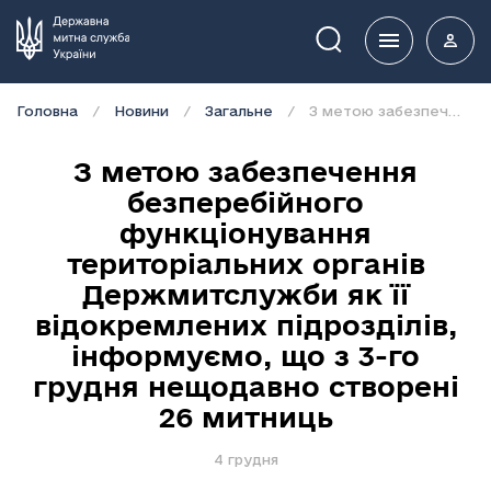
Пошук
Головна
Новини
Загальне
З метою забезпечення безперебійного функціонування територіальних органів Держмитслужби як її відокремлених підрозділів, інформуємо, що з 3-го грудня нещодавно створені 26 митниць
З метою забезпечення
безперебійного
функціонування
територіальних органів
Держмитслужби як її
відокремлених підрозділів,
інформуємо, що з 3-го
грудня нещодавно створені
26 митниць
4 грудня